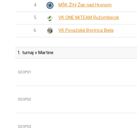
4.
MŠK Žltý Žiar nad Hronom
5.
VK ONE MiTEAM Ružomberok
6.
VK Považská Bystrica Biela
1. turnaj v Martine
SD3P01
SD3P02
SD3P03