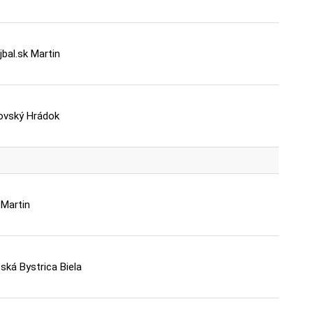
jbal.sk Martin
ovský Hrádok
Martin
ká Bystrica Biela