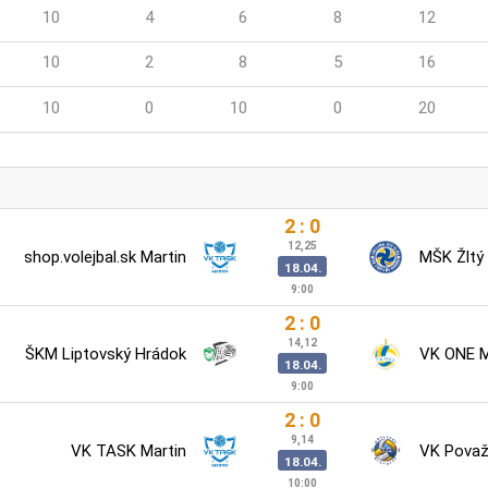
10
4
6
8
12
10
2
8
5
16
10
0
10
0
20
2 : 0
12,25
shop.volejbal.sk Martin
MŠK Žltý
18.04.
9:00
2 : 0
14,12
ŠKM Liptovský Hrádok
VK ONE 
18.04.
9:00
2 : 0
9,14
VK TASK Martin
VK Považs
18.04.
10:00