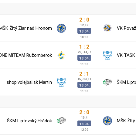
2 : 0
12,16
MŠK Žltý Žiar nad Hronom
VK Považs
18.04.
10:00
1 : 2
20,-14,-7
ONE MiTEAM Ružomberok
VK TASK 
18.04.
11:00
2 : 1
15,-23,11
shop.volejbal.sk Martin
ŠKM Lipt
18.04.
11:00
2 : 0
10,4
ŠKM Liptovský Hrádok
MŠK Žltý
18.04.
12:00