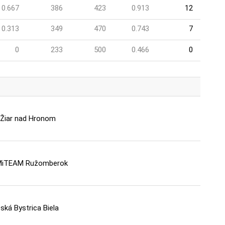
0.667
386
423
0.913
12
0.313
349
470
0.743
7
0
233
500
0.466
0
 Žiar nad Hronom
MiTEAM Ružomberok
ká Bystrica Biela