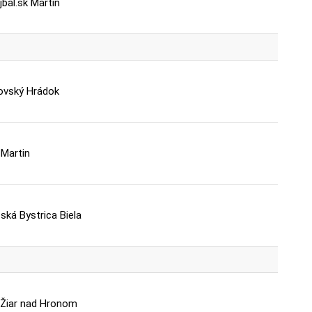
jbal.sk Martin
ovský Hrádok
Martin
ká Bystrica Biela
 Žiar nad Hronom