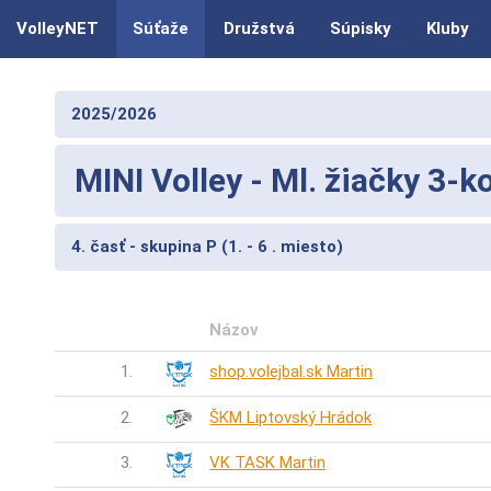
VolleyNET
Súťaže
Družstvá
Súpisky
Kluby
2025/2026
MINI Volley - Ml. žiačky 3-k
4. časť - skupina P (1. - 6 . miesto)
Názov
1.
shop.volejbal.sk Martin
2.
ŠKM Liptovský Hrádok
3.
VK TASK Martin