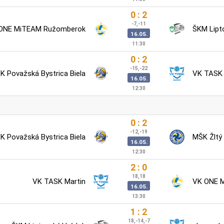
0 : 2
-7,-11
ONE MiTEAM Ružomberok
ŠKM Lipt
16.05.
11:30
0 : 2
-15,-22
K Považská Bystrica Biela
VK TASK 
16.05.
12:30
0 : 2
-12,-19
K Považská Bystrica Biela
MŠK Žltý
16.05.
12:30
2 : 0
18,18
VK TASK Martin
VK ONE 
16.05.
13:30
1 : 2
18,-14,-7