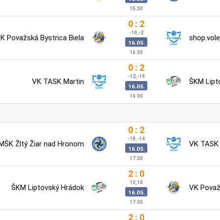
15:30
0 : 2
-10,-2
K Považská Bystrica Biela
shop.vole
16.05.
16:30
0 : 2
-12,-19
VK TASK Martin
ŠKM Lipt
16.05.
16:30
0 : 2
-18,-14
MŠK Žltý Žiar nad Hronom
VK TASK 
16.05.
17:30
2 : 0
10,10
ŠKM Liptovský Hrádok
VK Považs
16.05.
17:30
2 : 0