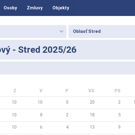
Osoby
Zmluvy
Objekty
keyboard_arrow_down
Oblasť Stred
ový - Stred 2025/26
Z
V
P
VS
PS
10
10
0
20
2
10
8
2
18
5
10
6
4
13
9