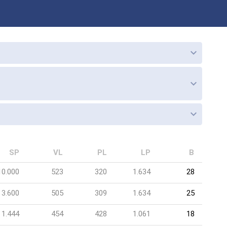
keyboard_arrow_down
keyboard_arrow_down
keyboard_arrow_down
SP
VL
PL
LP
B
10.000
523
320
1.634
28
3.600
505
309
1.634
25
1.444
454
428
1.061
18