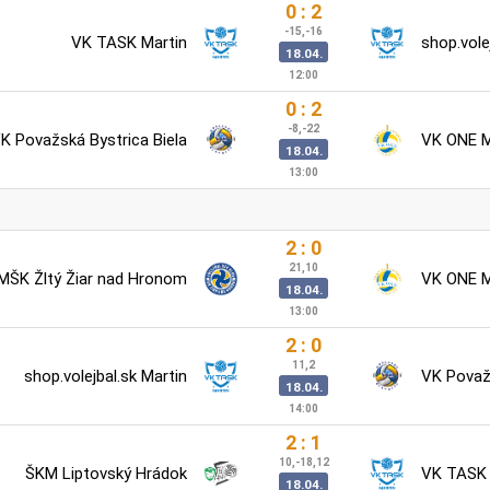
0 : 2
-15,-16
VK TASK Martin
shop.vole
18.04.
12:00
0 : 2
-8,-22
K Považská Bystrica Biela
VK ONE 
18.04.
13:00
2 : 0
21,10
MŠK Žltý Žiar nad Hronom
VK ONE 
18.04.
13:00
2 : 0
11,2
shop.volejbal.sk Martin
VK Považs
18.04.
14:00
2 : 1
10,-18,12
ŠKM Liptovský Hrádok
VK TASK 
18.04.