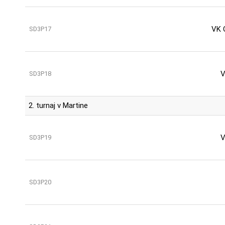
VK 
SD3P17
V
SD3P18
2. turnaj v Martine
V
SD3P19
SD3P20