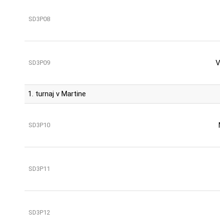
SD3P08
V
SD3P09
1. turnaj v Martine
SD3P10
SD3P11
SD3P12