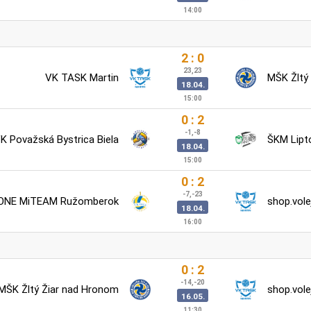
14:00
2 : 0
23,23
VK TASK Martin
MŠK Žltý
18.04.
15:00
0 : 2
-1,-8
K Považská Bystrica Biela
ŠKM Lipt
18.04.
15:00
0 : 2
-7,-23
ONE MiTEAM Ružomberok
shop.vole
18.04.
16:00
0 : 2
-14,-20
MŠK Žltý Žiar nad Hronom
shop.vole
16.05.
11:30