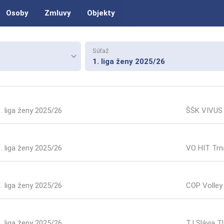
Osoby
Zmluvy
Objekty
Súťaž
keyboard_arrow_down
1. liga ženy 2025/26
1. liga ženy 2025/26
ŠŠK VIVUS 
1. liga ženy 2025/26
VO HIT Trn
1. liga ženy 2025/26
COP Volley 
1. liga ženy 2025/26
TJ Slávia T