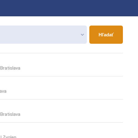
keyboard_arrow_down
Hľadať
Bratislava
ava
Bratislava
U Zvolen