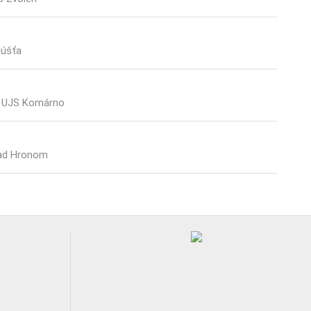
núšťa
k UJS Komárno
ad Hronom