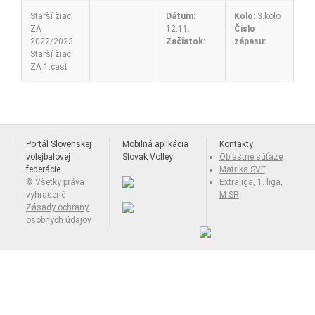
Starší žiaci
Dátum:
Kolo:
3.kolo
ZA
12.11.
Číslo
2022/2023
Začiatok:
zápasu:
Starší žiaci
ZA 1.časť
Portál Slovenskej
Mobilná aplikácia
Kontakty
volejbalovej
Slovak Volley
Oblastné súťaže
federácie
Matrika SVF
© Všetky práva
Extraliga, 1. liga,
vyhradené
M-SR
Zásady ochrany
osobných údajov