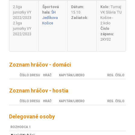
2.liga
Športová
Dátum:
Kolo:
Turnaj
juniorky VY
hala:
ŠH
15.10.
VK Slávia TU
2022/2023
Jedlíkova
Začiatok:
Košice -
2.liga
Košice
2.kolo
juniorky VY
Číslo
2022/2023
zápasu:
2KY02
Zoznam hráčov - domáci
ČÍSLO DRESU
HRÁČ
KAPITÁN/LIBERO
REG. ČÍSLO
Zoznam hráčov - hostia
ČÍSLO DRESU
HRÁČ
KAPITÁN/LIBERO
REG. ČÍSLO
Delegované osoby
ROZHODCA 1