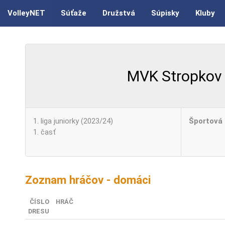
VolleyNET
Súťaže
Družstvá
Súpisky
Kluby
MVK Stropkov
1. liga juniorky (2023/24)
Športová 
1. časť
Zoznam hráčov - domáci
ČÍSLO
HRÁČ
DRESU