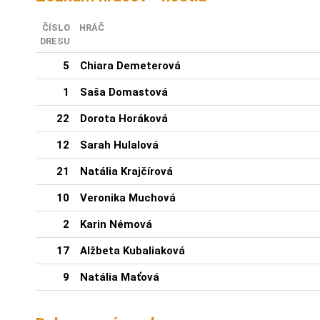
ČÍSLO
HRÁČ
DRESU
5
Chiara Demeterová
1
Saša Domastová
22
Dorota Horáková
12
Sarah Hulalová
21
Natália Krajčírová
10
Veronika Muchová
2
Karin Némová
17
Alžbeta Kubaliaková
9
Natália Maťová