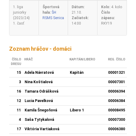
1. liga
Športová
Dátum:
Kolo:
4. kolo
juniorky
hala:
ŠH
21.10.
Číslo
(2023/24)
RSMS Senica
Začiatok:
zápasu:
1. časť
14:00
RKY19
Zoznam hráčov - domáci
ČÍSLO
HRÁČ
KAPITÁN/LIBERO
REG. ČÍSLO
DRESU
15
Adela Návratová
Kapitán
00001321
3
Nina Koštialová
00007301
16
Tamara Odrášková
00006394
12
Lucia Pavelková
00006384
11
Kamila Šnegoňová
Libero 1
00008495
4
Saša Tytykalová
00007300
17
Viktória Vartiaková
00006380