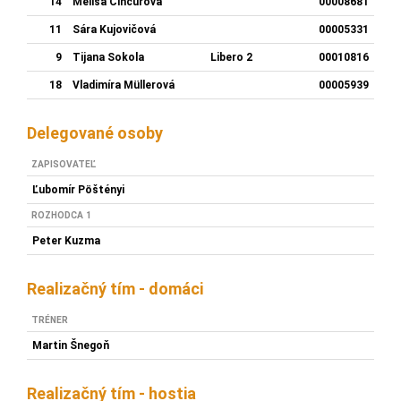
14
Melisa Činčurová
00008681
11
Sára Kujovičová
00005331
9
Tijana Sokola
Libero 2
00010816
18
Vladimíra Müllerová
00005939
Delegované osoby
ZAPISOVATEĽ
Ľubomír Pöštényi
ROZHODCA 1
Peter Kuzma
Realizačný tím - domáci
TRÉNER
Martin Šnegoň
Realizačný tím - hostia