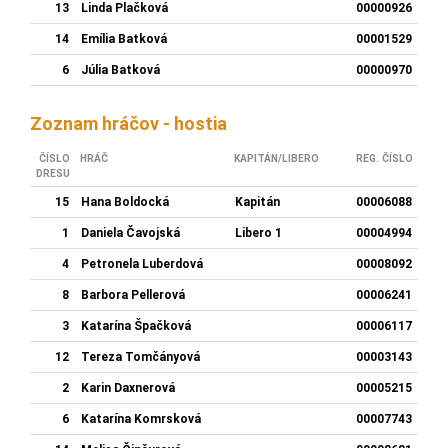
13
Linda Plačková
00000926
14
Emília Batková
00001529
6
Júlia Batková
00000970
Zoznam hráčov - hostia
ČÍSLO
HRÁČ
KAPITÁN/LIBERO
REG. ČÍSLO
DRESU
15
Hana Boldocká
Kapitán
00006088
1
Daniela Čavojská
Libero 1
00004994
4
Petronela Luberdová
00008092
8
Barbora Pellerová
00006241
3
Katarína Špačková
00006117
12
Tereza Tomčányová
00003143
2
Karin Daxnerová
00005215
6
Katarína Komrsková
00007743