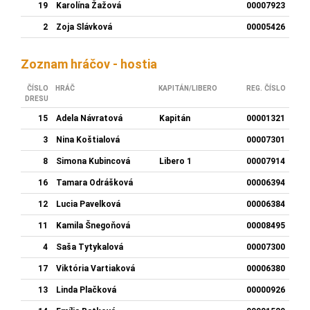
19
Karolína Žažová
00007923
2
Zoja Slávková
00005426
Zoznam hráčov - hostia
ČÍSLO
HRÁČ
KAPITÁN/LIBERO
REG. ČÍSLO
DRESU
15
Adela Návratová
Kapitán
00001321
3
Nina Koštialová
00007301
8
Simona Kubincová
Libero 1
00007914
16
Tamara Odrášková
00006394
12
Lucia Pavelková
00006384
11
Kamila Šnegoňová
00008495
4
Saša Tytykalová
00007300
17
Viktória Vartiaková
00006380
13
Linda Plačková
00000926