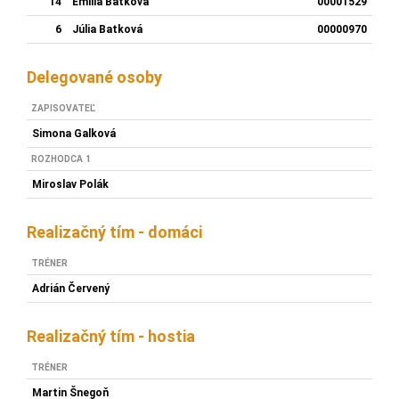
14
Emília Batková
00001529
6
Júlia Batková
00000970
Delegované osoby
ZAPISOVATEĽ
Simona Galková
ROZHODCA 1
Miroslav Polák
Realizačný tím - domáci
TRÉNER
Adrián Červený
Realizačný tím - hostia
TRÉNER
Martin Šnegoň