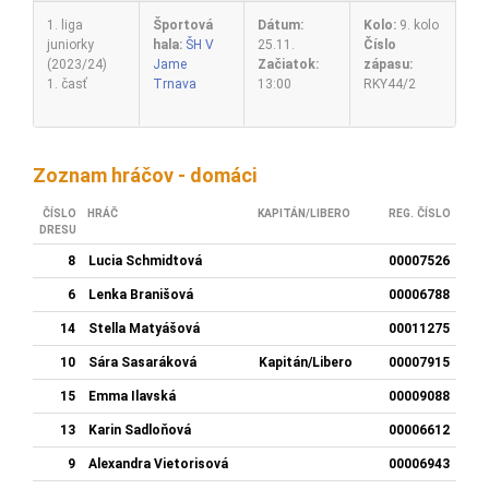
1. liga
Športová
Dátum:
Kolo:
9. kolo
juniorky
hala:
ŠH V
25.11.
Číslo
(2023/24)
Jame
Začiatok:
zápasu:
1. časť
Trnava
13:00
RKY44/2
Zoznam hráčov - domáci
ČÍSLO
HRÁČ
KAPITÁN/LIBERO
REG. ČÍSLO
DRESU
8
Lucia Schmidtová
00007526
6
Lenka Branišová
00006788
14
Stella Matyášová
00011275
10
Sára Sasaráková
Kapitán/Libero
00007915
15
Emma Ilavská
00009088
13
Karin Sadloňová
00006612
9
Alexandra Vietorisová
00006943