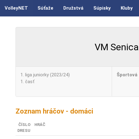
VolleyNET
Súťaže
Družstvá
Súpisky
Kluby
VM Senica
1. liga juniorky (2023/24)
Športová 
1. časť
Zoznam hráčov - domáci
ČÍSLO
HRÁČ
DRESU