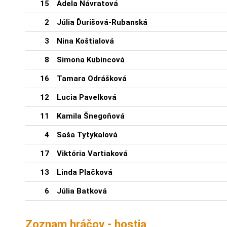
15
Adela Návratová
2
Júlia Ďurišová-Rubanská
3
Nina Koštialová
8
Simona Kubincová
16
Tamara Odrášková
12
Lucia Pavelková
11
Kamila Šnegoňová
4
Saša Tytykalová
17
Viktória Vartiaková
13
Linda Plačková
6
Júlia Batková
Zoznam hráčov - hostia