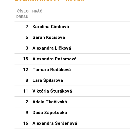
ČÍSLO
HRÁČ
DRESU
7
Karolína Cimbová
5
Sarah Kočišová
3
Alexandra Ličková
15
Alexandra Potomová
12
Tamara Rodáková
8
Lara Špilárová
11
Viktória Šturáková
2
Adela Tkačivská
9
Daša Zápotocká
16
Alexandra Šeršeňová