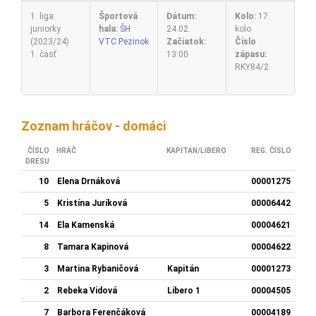
1. liga
Športová
Dátum:
Kolo:
17.
juniorky
hala:
ŠH
24.02.
kolo
(2023/24)
VTC Pezinok
Začiatok:
Číslo
1. časť
13:00
zápasu:
RKY84/2
Zoznam hráčov - domáci
ČÍSLO
HRÁČ
KAPITÁN/LIBERO
REG. ČÍSLO
DRESU
10
Elena Drnáková
00001275
5
Kristína Juríková
00006442
14
Ela Kamenská
00004621
8
Tamara Kapinová
00004622
3
Martina Rybaničová
Kapitán
00001273
2
Rebeka Vidová
Libero 1
00004505
7
Barbora Ferenčáková
00004189