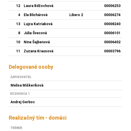
12
Laura Bdžochová
00006253
4
Ela Blichárová
Libero 2
00006274
13
Lujza Katriaková
00008240
8
Júlia Švecová
00006101
10
Nina Šajbenová
00006402
11
Zuzana Krausová
00003796
Delegované osoby
ZAPISOVATEĽ
Melisa Miškeríková
ROZHODCA 1
Andrej Gerboc
Realizačný tím - domáci
TRÉNER