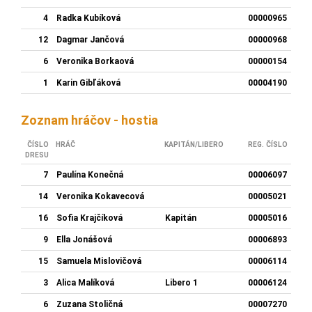
4
Radka Kubíková
00000965
12
Dagmar Jančová
00000968
6
Veronika Borkaová
00000154
1
Karin Gibľáková
00004190
Zoznam hráčov - hostia
ČÍSLO
HRÁČ
KAPITÁN/LIBERO
REG. ČÍSLO
DRESU
7
Paulína Konečná
00006097
14
Veronika Kokavecová
00005021
16
Sofia Krajčíková
Kapitán
00005016
9
Ella Jonášová
00006893
15
Samuela Mislovičová
00006114
3
Alica Malíková
Libero 1
00006124
6
Zuzana Stoličná
00007270