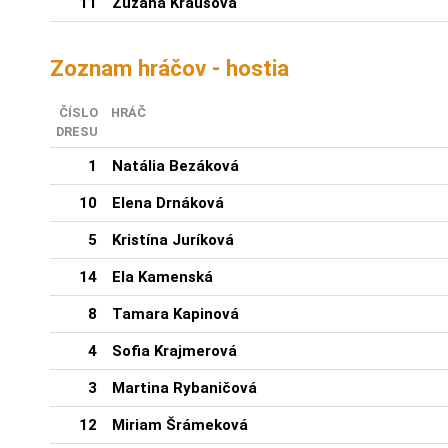
11
Zuzana Krausová
Zoznam hráčov - hostia
ČÍSLO
HRÁČ
DRESU
1
Natália Bezáková
10
Elena Drnáková
5
Kristína Juríková
14
Ela Kamenská
8
Tamara Kapinová
4
Sofia Krajmerová
3
Martina Rybaničová
12
Miriam Šrámeková