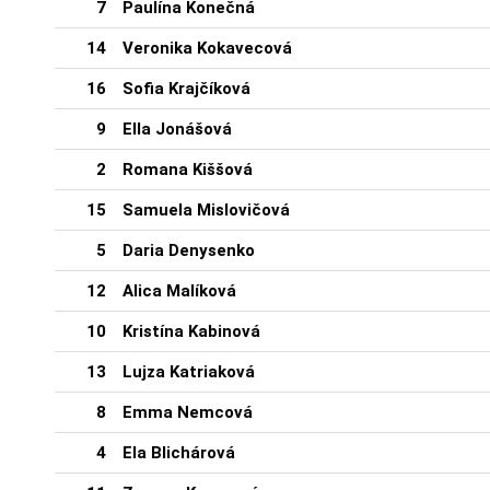
7
Paulína Konečná
14
Veronika Kokavecová
16
Sofia Krajčíková
9
Ella Jonášová
2
Romana Kiššová
15
Samuela Mislovičová
5
Daria Denysenko
12
Alica Malíková
10
Kristína Kabinová
13
Lujza Katriaková
8
Emma Nemcová
4
Ela Blichárová