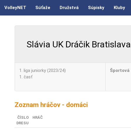
VolleyNET
Súťaže
Družstvá
Súpisky
Kluby
Slávia UK Dráčik Bratislava
1. liga juniorky (2023/24)
Športová 
1. časť
Zoznam hráčov - domáci
ČÍSLO
HRÁČ
DRESU