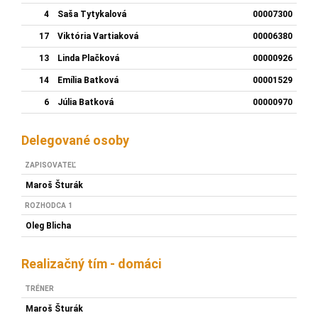
4
Saša Tytykalová
00007300
17
Viktória Vartiaková
00006380
13
Linda Plačková
00000926
14
Emília Batková
00001529
6
Júlia Batková
00000970
Delegované osoby
ZAPISOVATEĽ
Maroš Šturák
ROZHODCA 1
Oleg Blicha
Realizačný tím - domáci
TRÉNER
Maroš Šturák