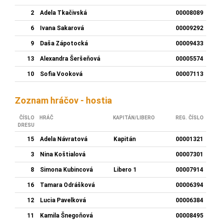
2
Adela Tkačivská
00008089
6
Ivana Sakarová
00009292
9
Daša Zápotocká
00009433
13
Alexandra Šeršeňová
00005574
10
Sofia Vooková
00007113
Zoznam hráčov - hostia
ČÍSLO
HRÁČ
KAPITÁN/LIBERO
REG. ČÍSLO
DRESU
15
Adela Návratová
Kapitán
00001321
3
Nina Koštialová
00007301
8
Simona Kubincová
Libero 1
00007914
16
Tamara Odrášková
00006394
12
Lucia Pavelková
00006384
11
Kamila Šnegoňová
00008495