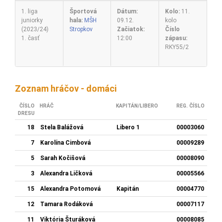
1. liga
Športová
Dátum:
Kolo:
11.
juniorky
hala:
MŠH
09.12.
kolo
(2023/24)
Stropkov
Začiatok:
Číslo
1. časť
12:00
zápasu:
RKY55/2
Zoznam hráčov - domáci
ČÍSLO
HRÁČ
KAPITÁN/LIBERO
REG. ČÍSLO
DRESU
18
Stela Balážová
Libero 1
00003060
7
Karolína Cimbová
00009289
5
Sarah Kočišová
00008090
3
Alexandra Ličková
00005566
15
Alexandra Potomová
Kapitán
00004770
12
Tamara Rodáková
00007117
11
Viktória Šturáková
00008085