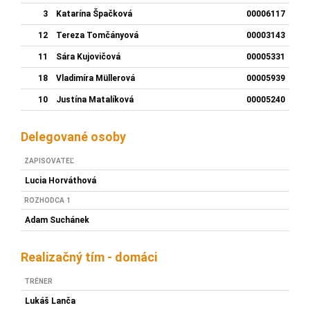
3
Katarína Špačková
00006117
12
Tereza Tomčányová
00003143
11
Sára Kujovičová
00005331
18
Vladimíra Müllerová
00005939
10
Justína Matalíková
00005240
Delegované osoby
ZAPISOVATEĽ
Lucia Horváthová
ROZHODCA 1
Adam Suchánek
Realizačný tím - domáci
TRÉNER
Lukáš Lanča