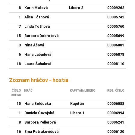
8
Karin Maľová
Libero 2
00009262
1
Alica Tóthová
00005742
7
Linda Tóthová
00005760
15
Barbora Dobrotová
00005699
3
Nina Áčová
00006881
6
Hana Labudová
00006878
18
Laura Šuhalová
00008110
Zoznam hráčov - hostia
ČÍSLO
HRÁČ
KAPITÁN/LIBERO
REG. ČÍSLO
DRESU
15
Hana Boldocká
Kapitán
00006088
1
Daniela Čavojská
Libero 1
00004994
8
Barbora Pellerová
00006241
16
Ema Petrakovičová
00006120