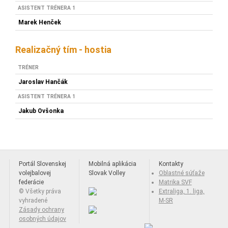
ASISTENT TRÉNERA 1
Marek Henček
Realizačný tím - hostia
TRÉNER
Jaroslav Hančák
ASISTENT TRÉNERA 1
Jakub Ovšonka
Portál Slovenskej
Mobilná aplikácia
Kontakty
volejbalovej
Slovak Volley
Oblastné súťaže
federácie
Matrika SVF
© Všetky práva
Extraliga, 1. liga,
vyhradené
M-SR
Zásady ochrany
osobných údajov