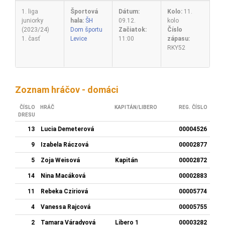
1. liga
Športová
Dátum:
Kolo:
11.
juniorky
hala:
ŠH
09.12.
kolo
(2023/24)
Dom športu
Začiatok:
Číslo
1. časť
Levice
11:00
zápasu:
RKY52
Zoznam hráčov - domáci
ČÍSLO
HRÁČ
KAPITÁN/LIBERO
REG. ČÍSLO
DRESU
13
Lucia Demeterová
00004526
9
Izabela Ráczová
00002877
5
Zoja Weisová
Kapitán
00002872
14
Nina Macáková
00002883
11
Rebeka Cziriová
00005774
4
Vanessa Rajcová
00005755
2
Tamara Váradyová
Libero 1
00003282