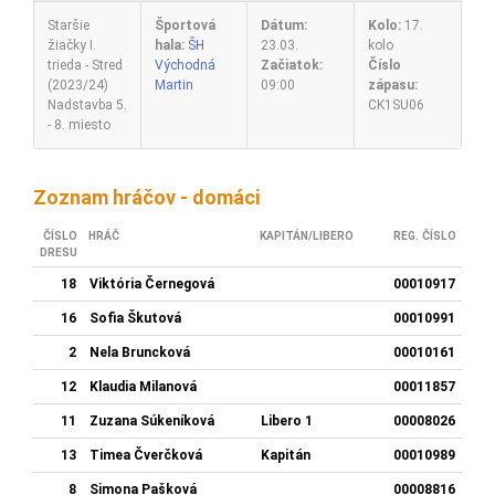
Staršie
Športová
Dátum:
Kolo:
17.
žiačky I.
hala:
ŠH
23.03.
kolo
trieda - Stred
Východná
Začiatok:
Číslo
(2023/24)
Martin
09:00
zápasu:
Nadstavba 5.
CK1SU06
- 8. miesto
Zoznam hráčov - domáci
ČÍSLO
HRÁČ
KAPITÁN/LIBERO
REG. ČÍSLO
DRESU
18
Viktória Černegová
00010917
16
Sofia Škutová
00010991
2
Nela Bruncková
00010161
12
Klaudia Milanová
00011857
11
Zuzana Súkeníková
Libero 1
00008026
13
Timea Čverčková
Kapitán
00010989
8
Simona Pašková
00008816