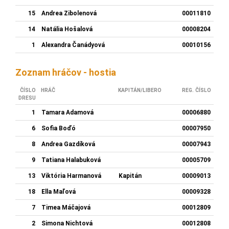
15
Andrea Zibolenová
00011810
14
Natália Hošalová
00008204
1
Alexandra Čanádyová
00010156
Zoznam hráčov - hostia
ČÍSLO
HRÁČ
KAPITÁN/LIBERO
REG. ČÍSLO
DRESU
1
Tamara Adamová
00006880
6
Sofia Boďó
00007950
8
Andrea Gazdíková
00007943
9
Tatiana Halabuková
00005709
13
Viktória Harmanová
Kapitán
00009013
18
Ella Maľová
00009328
7
Timea Máčajová
00012809
2
Simona Nichtová
00012808