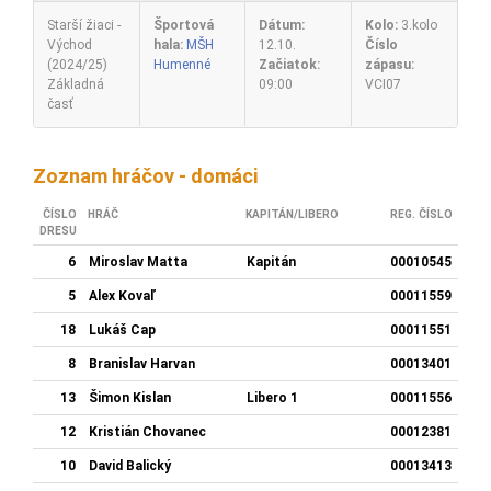
Starší žiaci -
Športová
Dátum:
Kolo:
3.kolo
Východ
hala:
MŠH
12.10.
Číslo
(2024/25)
Humenné
Začiatok:
zápasu:
Základná
09:00
VCI07
časť
Zoznam hráčov - domáci
ČÍSLO
HRÁČ
KAPITÁN/LIBERO
REG. ČÍSLO
DRESU
6
Miroslav Matta
Kapitán
00010545
5
Alex Kovaľ
00011559
18
Lukáš Cap
00011551
8
Branislav Harvan
00013401
13
Šimon Kislan
Libero 1
00011556
12
Kristián Chovanec
00012381
10
David Balický
00013413