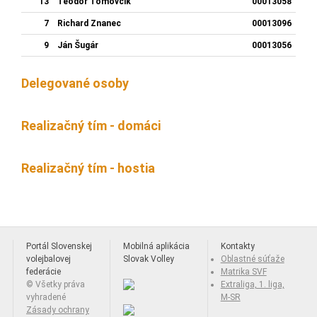
13
Teodor Tomovčík
00013058
7
Richard Znanec
00013096
9
Ján Šugár
00013056
Delegované osoby
Realizačný tím - domáci
Realizačný tím - hostia
Portál Slovenskej
Mobilná aplikácia
Kontakty
volejbalovej
Slovak Volley
Oblastné súťaže
federácie
Matrika SVF
© Všetky práva
Extraliga, 1. liga,
vyhradené
M-SR
Zásady ochrany