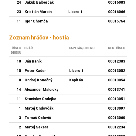
24
Jakub Balberčák
00016083
23
Kristián Marcin
Libero 1
00016066
11
Igor Chomča
00015764
Zoznam hráčov - hostia
ČÍSLO
HRÁČ
KAPITÁN/LIBERO
REG. ČÍSLO
DRESU
10
Ján Baník
00012383
15
Peter Kačer
Libero 1
00013052
8
Ondrej Konečný
Kapitán
00013054
14
Alexander Malčický
00013741
11
Stanislav Ondejko
00013051
1
Matej Ondovčák
00013097
3
Tomáš Oslovič
00013060
2
Matej Sekera
00012234