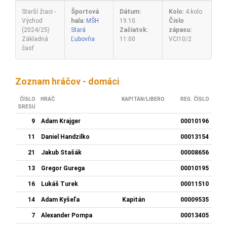
Starší žiaci -
Športová
Dátum:
Kolo:
4.kolo
Východ
hala:
MŠH
19.10.
Číslo
(2024/25)
Stará
Začiatok:
zápasu:
Základná
Ľubovňa
11:00
VCI10/2
časť
Zoznam hráčov - domáci
ČÍSLO
HRÁČ
KAPITÁN/LIBERO
REG. ČÍSLO
DRESU
9
Adam Krajger
00010196
11
Daniel Handzilko
00013154
21
Jakub Stašák
00008656
13
Gregor Gurega
00010195
16
Lukáš Turek
00011510
14
Adam Kyšeľa
Kapitán
00009535
7
Alexander Pompa
00013405