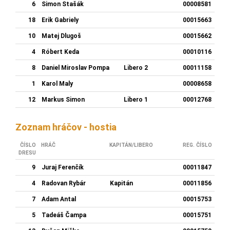
6
Simon Stašák
00008581
18
Erik Gabriely
00015663
10
Matej Dlugoš
00015662
4
Róbert Keda
00010116
8
Daniel Miroslav Pompa
Libero 2
00011158
1
Karol Maly
00008658
12
Markus Simon
Libero 1
00012768
Zoznam hráčov - hostia
ČÍSLO
HRÁČ
KAPITÁN/LIBERO
REG. ČÍSLO
DRESU
9
Juraj Ferenčík
00011847
4
Radovan Rybár
Kapitán
00011856
7
Adam Antal
00015753
5
Tadeáš Čampa
00015751