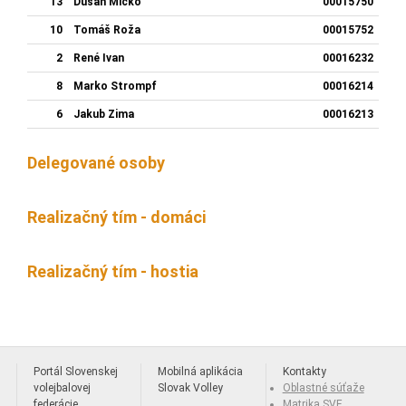
13
Dušan Mičko
00015750
10
Tomáš Roža
00015752
2
René Ivan
00016232
8
Marko Strompf
00016214
6
Jakub Zima
00016213
Delegované osoby
Realizačný tím - domáci
Realizačný tím - hostia
Portál Slovenskej
Mobilná aplikácia
Kontakty
volejbalovej
Slovak Volley
Oblastné súťaže
federácie
Matrika SVF