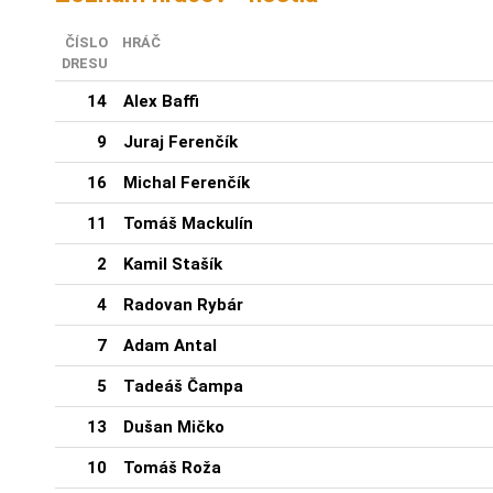
ČÍSLO
HRÁČ
DRESU
14
Alex Baffi
9
Juraj Ferenčík
16
Michal Ferenčík
11
Tomáš Mackulín
2
Kamil Stašík
4
Radovan Rybár
7
Adam Antal
5
Tadeáš Čampa
13
Dušan Mičko
10
Tomáš Roža