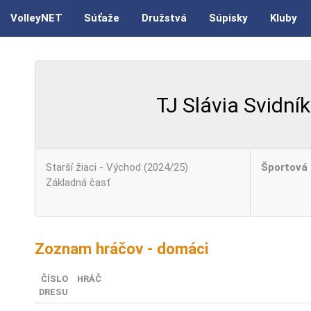
VolleyNET
Súťaže
Družstvá
Súpisky
Kluby
TJ Slávia Svidník
Starší žiaci - Východ (2024/25)
Športová 
Základná časť
Zoznam hráčov - domáci
ČÍSLO
HRÁČ
DRESU