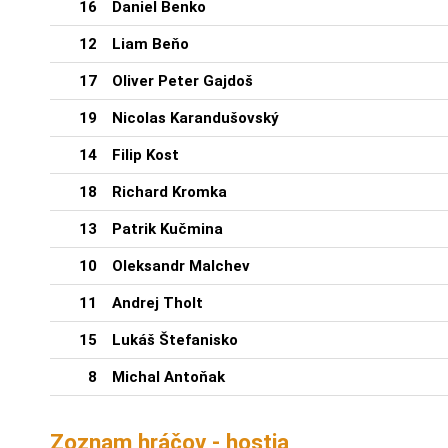
16
Daniel Benko
12
Liam Beňo
17
Oliver Peter Gajdoš
19
Nicolas Karandušovský
14
Filip Kost
18
Richard Kromka
13
Patrik Kučmina
10
Oleksandr Malchev
11
Andrej Tholt
15
Lukáš Štefanisko
8
Michal Antoňak
Zoznam hráčov - hostia