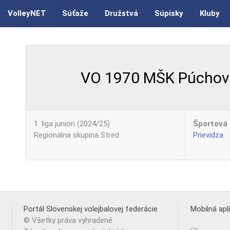
VolleyNET
Súťaže
Družstvá
Súpisky
Kluby
VO 1970 MŠK Púchov
1. liga juniori (2024/25)
Športová 
Regionálna skupina Stred
Prievidza
Portál Slovenskej volejbalovej federácie
Mobilná apl
© Všetky práva vyhradené