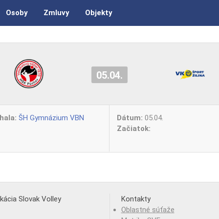
Osoby
Zmluvy
Objekty
05.04.
hala:
ŠH Gymnázium VBN
Dátum:
05.04.
Začiatok:
ikácia Slovak Volley
Kontakty
Oblastné súťaže