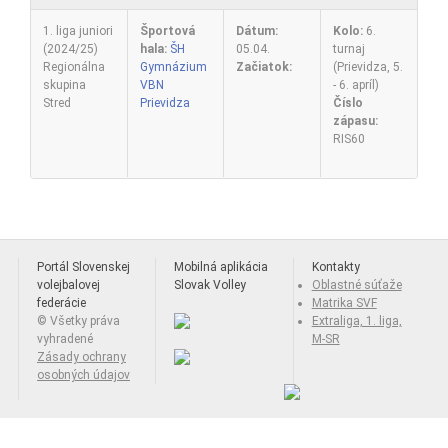
1. liga juniori
Športová
Dátum:
Kolo:
6.
(2024/25)
hala:
ŠH
05.04.
turnaj
Regionálna
Gymnázium
Začiatok:
(Prievidza, 5.
skupina
VBN
- 6. apríl)
Stred
Prievidza
Číslo
zápasu:
RIS60
Portál Slovenskej
Mobilná aplikácia
Kontakty
volejbalovej
Slovak Volley
Oblastné súťaže
federácie
Matrika SVF
© Všetky práva
Extraliga, 1. liga,
vyhradené
M-SR
Zásady ochrany
osobných údajov