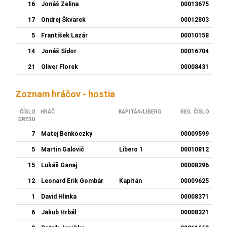
16
Jonáš Zelina
00013675
17
Ondrej Škvarek
00012803
5
František Lazár
00010158
14
Jonáš Sidor
00016704
21
Oliver Florek
00008431
Zoznam hráčov - hostia
ČÍSLO
HRÁČ
KAPITÁN/LIBERO
REG. ČÍSLO
DRESU
7
Matej Benkóczky
00009599
5
Martin Galovič
Libero 1
00010812
15
Lukáš Ganaj
00008296
12
Leonard Erik Gombár
Kapitán
00009625
1
David Hlinka
00008371
6
Jakub Hrbál
00008321