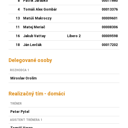
8
Patrik Jarabko
00011660
4
Tomáš Alex Gombár
00013376
13
Matúš Makroczy
00009601
11
Matej Meriač
00008306
16
Jakub Vattay
Libero 2
00009598
18
Ján Levčák
00017202
Delegované osoby
ROZHODCA 1
Miroslav Orolím
Realizačný tím - domáci
TRÉNER
Peter Pytel
ASISTENT TRÉNERA 1
Tomáš Varga