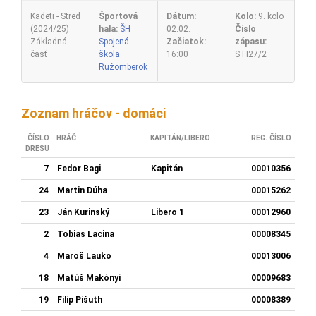
Kadeti - Stred
Športová
Dátum:
Kolo:
9. kolo
(2024/25)
hala:
ŠH
02.02.
Číslo
Základná
Spojená
Začiatok:
zápasu:
časť
škola
16:00
STI27/2
Ružomberok
Zoznam hráčov - domáci
ČÍSLO
HRÁČ
KAPITÁN/LIBERO
REG. ČÍSLO
DRESU
7
Fedor Bagi
Kapitán
00010356
24
Martin Dúha
00015262
23
Ján Kurinský
Libero 1
00012960
2
Tobias Lacina
00008345
4
Maroš Lauko
00013006
18
Matúš Makónyi
00009683
19
Filip Pišuth
00008389