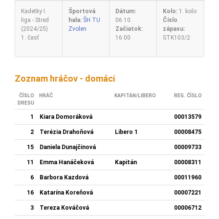
Kadetky I.
Športová
Dátum:
Kolo:
1. kolo
liga - Stred
hala:
ŠH TU
06.10.
Číslo
(2024/25)
Zvolen
Začiatok:
zápasu:
1. časť
16:00
STK103/2
Zoznam hráčov - domáci
ČÍSLO
HRÁČ
KAPITÁN/LIBERO
REG. ČÍSLO
DRESU
1
Kiara Domoráková
00013579
2
Terézia Drahoňová
Libero 1
00008475
15
Daniela Dunajčinová
00009733
11
Emma Hanáčeková
Kapitán
00008311
6
Barbora Kazdová
00011960
16
Katarína Koreňová
00007221
3
Tereza Kováčová
00006712