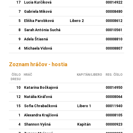
17
Lucia Kurčíková
00014922
7
Gabriela Miková
00008480
5
Eliška Parobková
Libero 2
00008612
8
Sarah Antónia Suchá
00010561
9
Adela Štiasná
00008810
4
Michaela Vidová
00008807
Zoznam hráčov - hostia
ČÍSLO
HRÁČ
KAPITÁN/LIBERO
REG. ČÍSLO
DRESU
10
Katarína Bočkajová
00014950
12
Natália Kiráľová
00008064
15
Sofia Chrabačková
Libero 1
00011940
1
Alexandra Krajčiová
00008105
4
Shannon Vyšná
Kapitán
00000923