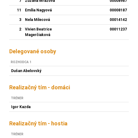
7
Zuzana Mrázová
00008987
11
Emília Nagyová
00008187
3
Nela Milecová
00014142
2
Vivien Beatrice
00011237
Magerčiaková
Delegované osoby
ROZHODCA 1
Dušan Abelovský
Realizačný tím - domáci
TRÉNER
Igor Kazda
Realizačný tím - hostia
TRÉNER