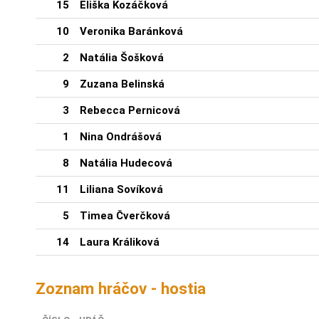
15
Eliška Kozáčková
10
Veronika Baránková
2
Natália Šošková
9
Zuzana Belinská
3
Rebecca Pernicová
1
Nina Ondrášová
8
Natália Hudecová
11
Liliana Sovíková
5
Timea Čverčková
14
Laura Králiková
Zoznam hráčov - hostia