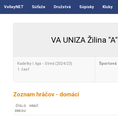
VolleyNET
Súťaže
Družstvá
Súpisky
Kluby
VA UNIZA Žilina "A"
Kadetky I. liga - Stred (2024/25)
Športová 
1. časť
Zoznam hráčov - domáci
ČÍSLO
HRÁČ
DRESU