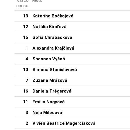
ČÍSLO
HRÁČ
DRESU
13
Katarína Bočkajová
12
Natália Kiráľová
15
Sofia Chrabačková
1
Alexandra Krajčiová
4
Shannon Vyšná
10
Simona Stanislavová
7
Zuzana Mrázová
16
Daniela Trégerová
11
Emília Nagyová
3
Nela Milecová
2
Vivien Beatrice Magerčiaková