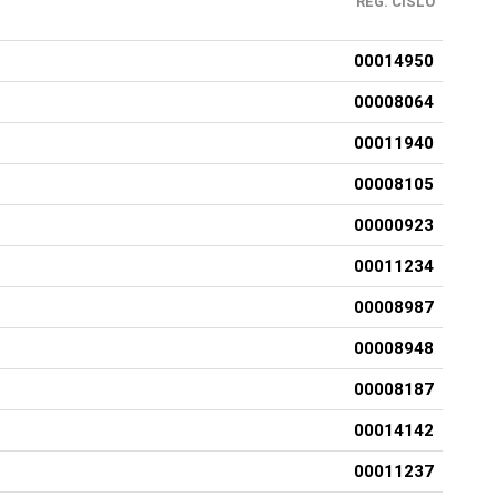
REG. ČÍSLO
00014950
00008064
00011940
00008105
00000923
00011234
00008987
00008948
00008187
00014142
00011237