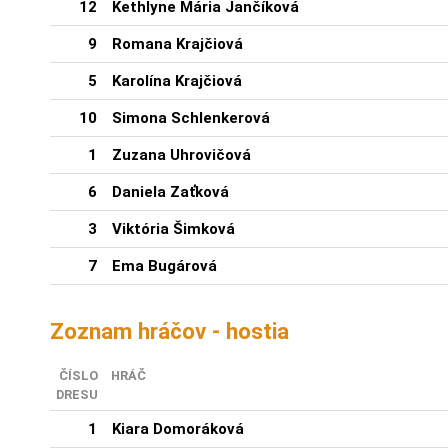
12
Kethlyne Mária Jančíková
9
Romana Krajčiová
5
Karolína Krajčiová
10
Simona Schlenkerová
1
Zuzana Uhrovičová
6
Daniela Zaťková
3
Viktória Šimková
7
Ema Bugárová
Zoznam hráčov - hostia
ČÍSLO
HRÁČ
DRESU
1
Kiara Domoráková