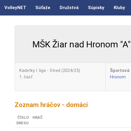
VolleyNET
Súťaže
Družstvá
Súpisky
Kluby
MŠK Žiar nad Hronom "A"
Kadetky I. liga - Stred (2024/25)
Športová 
1. časť
Hronom
Zoznam hráčov - domáci
ČÍSLO
HRÁČ
DRESU