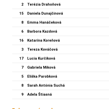
2
Terézia Drahoňová
15
Daniela Dunajčinová
8
Emma Hanáčeková
6
Barbora Kazdová
16
Katarína Koreňová
3
Tereza Kováčová
17
Lucia Kurčíková
7
Gabriela Miková
5
Eliška Parobková
8
Sarah Antónia Suchá
9
Adela Štiasná