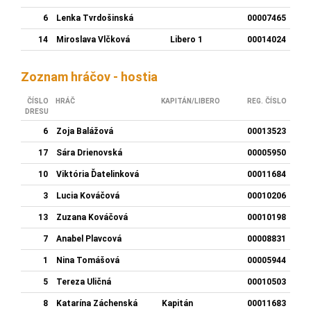
6
Lenka Tvrdošinská
00007465
14
Miroslava Vlčková
Libero 1
00014024
Zoznam hráčov - hostia
ČÍSLO
HRÁČ
KAPITÁN/LIBERO
REG. ČÍSLO
DRESU
6
Zoja Balážová
00013523
17
Sára Drienovská
00005950
10
Viktória Ďatelinková
00011684
3
Lucia Kováčová
00010206
13
Zuzana Kováčová
00010198
7
Anabel Plavcová
00008831
1
Nina Tomášová
00005944
5
Tereza Uličná
00010503
8
Katarína Záchenská
Kapitán
00011683