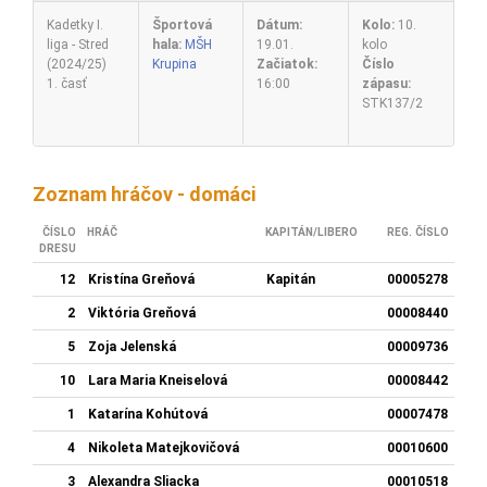
Kadetky I.
Športová
Dátum:
Kolo:
10.
liga - Stred
hala:
MŠH
19.01.
kolo
(2024/25)
Krupina
Začiatok:
Číslo
1. časť
16:00
zápasu:
STK137/2
Zoznam hráčov - domáci
ČÍSLO
HRÁČ
KAPITÁN/LIBERO
REG. ČÍSLO
DRESU
12
Kristína Greňová
Kapitán
00005278
2
Viktória Greňová
00008440
5
Zoja Jelenská
00009736
10
Lara Maria Kneiselová
00008442
1
Katarína Kohútová
00007478
4
Nikoleta Matejkovičová
00010600
3
Alexandra Sliacka
00010518