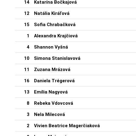
14
Katarína Bočkajová
12
Natália Kiráľová
15
Sofia Chrabačková
1
Alexandra Krajčiová
4
Shannon Vyšná
10
Simona Stanislavová
11
Zuzana Mrázová
16
Daniela Trégerová
13
Emília Nagyová
8
Rebeka Vdovcová
3
Nela Milecová
2
Vivien Beatrice Magerčiaková