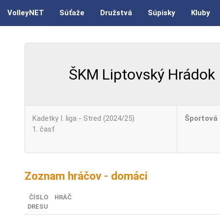
VolleyNET
Súťaže
Družstvá
Súpisky
Kluby
ŠKM Liptovský Hrádok
Kadetky I. liga - Stred (2024/25)
Športová 
1. časť
Zoznam hráčov - domáci
ČÍSLO
HRÁČ
DRESU