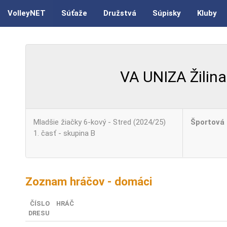
VolleyNET
Súťaže
Družstvá
Súpisky
Kluby
VA UNIZA Žilina
Mladšie žiačky 6-kový - Stred (2024/25)
Športová 
1. časť - skupina B
Zoznam hráčov - domáci
ČÍSLO
HRÁČ
DRESU