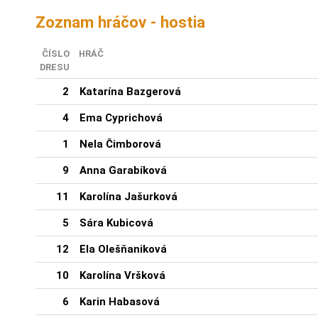
Zoznam hráčov - hostia
ČÍSLO
HRÁČ
DRESU
2
Katarína Bazgerová
4
Ema Cyprichová
1
Nela Čimborová
9
Anna Garabíková
11
Karolína Jašurková
5
Sára Kubicová
12
Ela Olešňaniková
10
Karolína Vršková
6
Karin Habasová