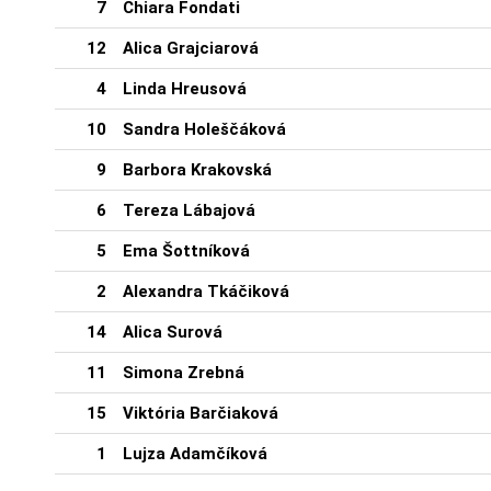
7
Chiara Fondati
12
Alica Grajciarová
4
Linda Hreusová
10
Sandra Holeščáková
9
Barbora Krakovská
6
Tereza Lábajová
5
Ema Šottníková
2
Alexandra Tkáčiková
14
Alica Surová
11
Simona Zrebná
15
Viktória Barčiaková
1
Lujza Adamčíková