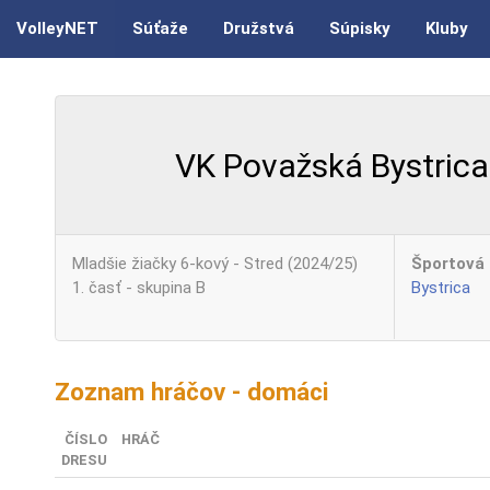
VolleyNET
Súťaže
Družstvá
Súpisky
Kluby
VK Považská Bystrica
Mladšie žiačky 6-kový - Stred (2024/25)
Športová 
1. časť - skupina B
Bystrica
Zoznam hráčov - domáci
ČÍSLO
HRÁČ
DRESU