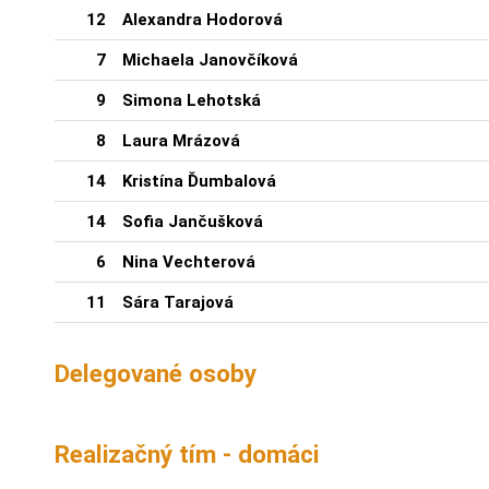
12
Alexandra Hodorová
7
Michaela Janovčíková
9
Simona Lehotská
8
Laura Mrázová
14
Kristína Ďumbalová
14
Sofia Jančušková
6
Nina Vechterová
11
Sára Tarajová
Delegované osoby
Realizačný tím - domáci