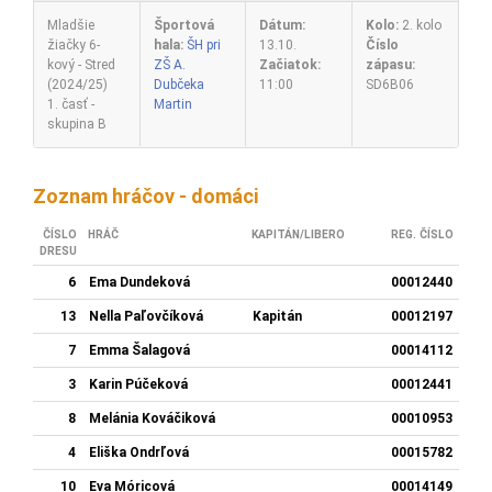
Mladšie
Športová
Dátum:
Kolo:
2. kolo
žiačky 6-
hala:
ŠH pri
13.10.
Číslo
kový - Stred
ZŠ A.
Začiatok:
zápasu:
(2024/25)
Dubčeka
11:00
SD6B06
1. časť -
Martin
skupina B
Zoznam hráčov - domáci
ČÍSLO
HRÁČ
KAPITÁN/LIBERO
REG. ČÍSLO
DRESU
6
Ema Dundeková
00012440
13
Nella Paľovčíková
Kapitán
00012197
7
Emma Šalagová
00014112
3
Karin Púčeková
00012441
8
Melánia Kováčiková
00010953
4
Eliška Ondrľová
00015782
10
Eva Móricová
00014149