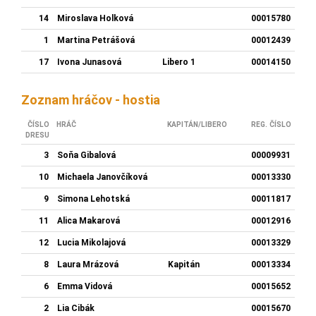
14
Miroslava Holková
00015780
1
Martina Petrášová
00012439
17
Ivona Junasová
Libero 1
00014150
Zoznam hráčov - hostia
ČÍSLO
HRÁČ
KAPITÁN/LIBERO
REG. ČÍSLO
DRESU
3
Soňa Gibalová
00009931
10
Michaela Janovčíková
00013330
9
Simona Lehotská
00011817
11
Alica Makarová
00012916
12
Lucia Mikolajová
00013329
8
Laura Mrázová
Kapitán
00013334
6
Emma Vidová
00015652
2
Lia Cibák
00015670