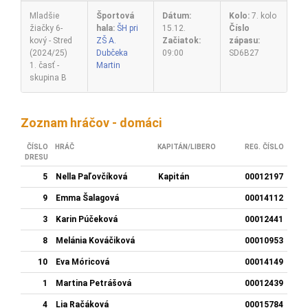
Mladšie
Športová
Dátum:
Kolo:
7. kolo
žiačky 6-
hala:
ŠH pri
15.12.
Číslo
kový - Stred
ZŠ A.
Začiatok:
zápasu:
(2024/25)
Dubčeka
09:00
SD6B27
1. časť -
Martin
skupina B
Zoznam hráčov - domáci
ČÍSLO
HRÁČ
KAPITÁN/LIBERO
REG. ČÍSLO
DRESU
5
Nella Paľovčíková
Kapitán
00012197
9
Emma Šalagová
00014112
3
Karin Púčeková
00012441
8
Melánia Kováčiková
00010953
10
Eva Móricová
00014149
1
Martina Petrášová
00012439
4
Lia Račáková
00015784