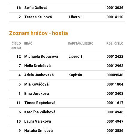
16
Sofia Gallová
00013036
2
Tereza Krupová
Libero 1
00014110
Zoznam hráčov - hostia
ČÍSLO
HRÁČ
KAPITÁN/LIBERO
REG. ČÍSLO
DRESU
12
Michaela Bobušová
Libero 1
00012422
7
Nella Drobčová
00012963
4
Adela Jankovská
Kapitán
00009548
5
Mia Kováčová
00011804
1
Ema Jureková
00013408
11
Timea Repčeková
00011617
6
Karolína Váleková
00014946
10
Laura Váleková
00014947
9
Natália Smidová
00013586