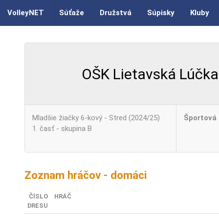
VolleyNET
Súťaže
Družstvá
Súpisky
Kluby
OŠK Lietavská Lúčka
Mladšie žiačky 6-kový - Stred (2024/25)
Športová 
1. časť - skupina B
Zoznam hráčov - domáci
ČÍSLO
HRÁČ
DRESU