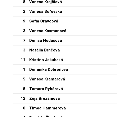
8
Vanesa Krajčiová
2
Vanesa Suľovská
9
Sofia Oravcová
3
Vanesa Kasmanová
7
Denisa Hodásová
13
Natália Brnčová
11
Kristina Jakubská
1
Dominika Dobroňová
15
Vanesa Kramarová
5
Tamara Rybárová
12
Zoja Brezániová
10
Timea Hammerová