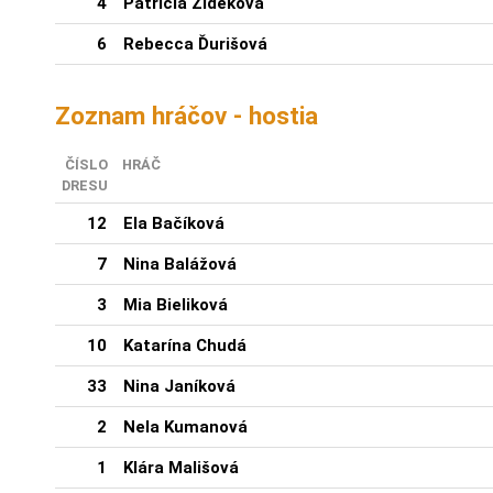
4
Patrícia Žideková
6
Rebecca Ďurišová
Zoznam hráčov - hostia
ČÍSLO
HRÁČ
DRESU
12
Ela Bačíková
7
Nina Balážová
3
Mia Bieliková
10
Katarína Chudá
33
Nina Janíková
2
Nela Kumanová
1
Klára Mališová