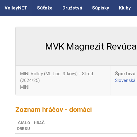
VolleyNET
Súťaže
Družstvá
Súpisky
Kluby
MVK Magnezit Revúca
MINI Volley (Ml. žiaci 3-kový) - Stred
Športová 
(2024/25)
Slovenská
MINI
Zoznam hráčov - domáci
ČÍSLO
HRÁČ
DRESU