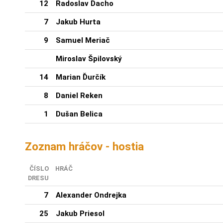
12
Radoslav Dacho
7
Jakub Hurta
9
Samuel Meriač
Miroslav Špilovský
14
Marian Ďurčík
8
Daniel Reken
1
Dušan Belica
Zoznam hráčov - hostia
ČÍSLO
HRÁČ
DRESU
7
Alexander Ondrejka
25
Jakub Priesol