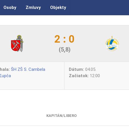
Osoby
Zmluvy
Objekty
2 : 0
(5,8)
hala:
ŠH ZŠ S. Cambela
Dátum:
04.05.
 Ľupča
Začiatok:
12:00
KAPITÁN/LIBERO