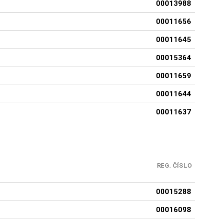
00013988
00011656
00011645
00015364
00011659
00011644
00011637
REG. ČÍSLO
00015288
00016098