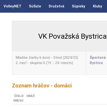
VolleyNET
Súťaže
Družstvá
Súpisky
Kluby
VK Považská Bystrica
Mladšie žiačky 6-kový - Stred (2024/25)
Športová 
2. časť - skupina G (19. - 24. miesto)
Bystrica
Zoznam hráčov - domáci
ČÍSLO
HRÁČ
DRESU