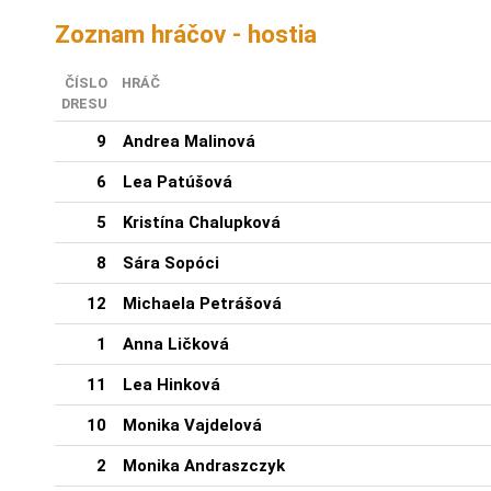
Zoznam hráčov - hostia
ČÍSLO
HRÁČ
DRESU
9
Andrea Malinová
6
Lea Patúšová
5
Kristína Chalupková
8
Sára Sopóci
12
Michaela Petrášová
1
Anna Ličková
11
Lea Hinková
10
Monika Vajdelová
2
Monika Andraszczyk