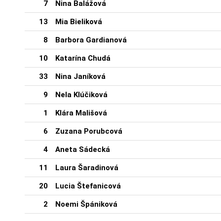
7
Nina Balážová
13
Mia Bieliková
8
Barbora Gardianová
10
Katarína Chudá
33
Nina Janíková
9
Nela Klúčiková
1
Klára Mališová
6
Zuzana Porubcová
4
Aneta Sádecká
11
Laura Šaradinová
20
Lucia Štefanicová
2
Noemi Špániková