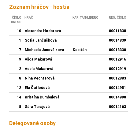
Zoznam hráčov - hostia
ČÍSLO
HRÁČ
KAPITÁN/LIBERO
REG. ČÍSLO
DRESU
10
Alexandra Hodorová
00011838
1
Sofia Jančušková
00014839
7
Michaela Janovčíková
Kapitán
00013330
9
Alica Makarová
00012916
2
Adela Makarová
00012919
8
Nina Vechterová
00012883
12
Ela Čatlošová
00014951
14
Kristína Ďumbalová
00014990
5
Sára Tarajová
00014163
Delegované osoby