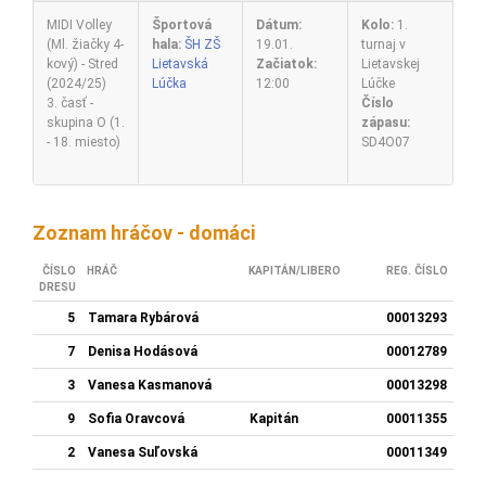
MIDI Volley
Športová
Dátum:
Kolo:
1.
(Ml. žiačky 4-
hala:
ŠH ZŠ
19.01.
turnaj v
kový) - Stred
Lietavská
Začiatok:
Lietavskej
(2024/25)
Lúčka
12:00
Lúčke
3. časť -
Číslo
skupina O (1.
zápasu:
- 18. miesto)
SD4O07
Zoznam hráčov - domáci
ČÍSLO
HRÁČ
KAPITÁN/LIBERO
REG. ČÍSLO
DRESU
5
Tamara Rybárová
00013293
7
Denisa Hodásová
00012789
3
Vanesa Kasmanová
00013298
9
Sofia Oravcová
Kapitán
00011355
2
Vanesa Suľovská
00011349