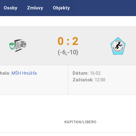
Osoby
Zmluvy
Objekty
0 : 2
(-6,-10)
hala:
MŠH Hnúšťa
Dátum:
16.02.
Začiatok:
12:00
KAPITÁN/LIBERO