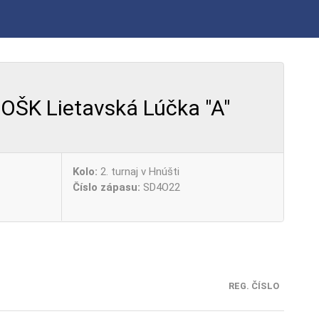
OŠK Lietavská Lúčka "A"
Kolo:
2. turnaj v Hnúšti
Číslo zápasu:
SD4O22
REG. ČÍSLO