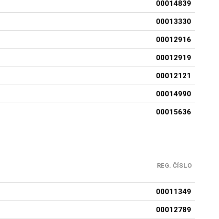
00014839
00013330
00012916
00012919
00012121
00014990
00015636
REG. ČÍSLO
00011349
00012789