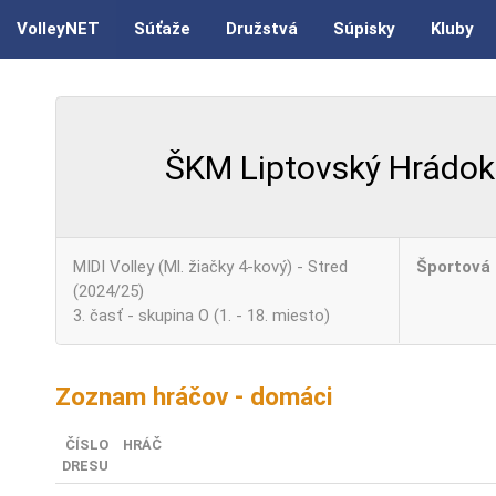
VolleyNET
Súťaže
Družstvá
Súpisky
Kluby
ŠKM Liptovský Hrádok
MIDI Volley (Ml. žiačky 4-kový) - Stred
Športová 
(2024/25)
3. časť - skupina O (1. - 18. miesto)
Zoznam hráčov - domáci
ČÍSLO
HRÁČ
DRESU