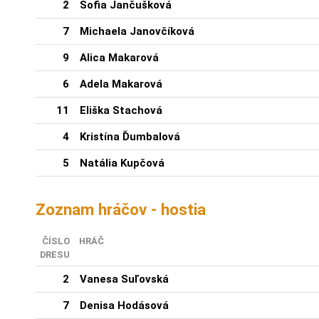
2
Sofia Jančušková
7
Michaela Janovčíková
9
Alica Makarová
6
Adela Makarová
11
Eliška Stachová
4
Kristína Ďumbalová
5
Natália Kupčová
Zoznam hráčov - hostia
ČÍSLO
HRÁČ
DRESU
2
Vanesa Suľovská
7
Denisa Hodásová