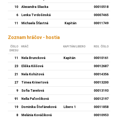
10
Alexandra Sliacka
00010518
6
Lenka Tvrdošinská
00007465
11
Michaela Šťastná
Kapitán
00011749
Zoznam hráčov - hostia
ČÍSLO
HRÁČ
KAPITÁN/LIBERO
REG. ČÍSLO
DRESU
11
Nela Bruncková
Kapitán
00010161
23
Eliška Kiššová
00012687
21
Nela Kohútová
00014356
27
Timea Krinertová
00013200
9
Sofia Tavelová
00013193
91
Nella Paľovčíková
00012197
19
Dominika Štefáneková
Libero 1
00011858
8
Melánia Kováčiková
00010953