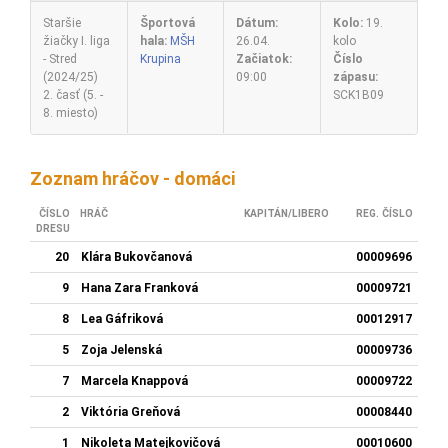
Staršie
Športová
Dátum:
Kolo:
19.
žiačky I. liga
hala:
MŠH
26.04.
kolo
- Stred
Krupina
Začiatok:
Číslo
(2024/25)
09:00
zápasu:
2. časť (5. -
SCK1B09
8. miesto)
Zoznam hráčov - domáci
ČÍSLO
HRÁČ
KAPITÁN/LIBERO
REG. ČÍSLO
DRESU
20
Klára Bukovčanová
00009696
9
Hana Zara Franková
00009721
8
Lea Gáfriková
00012917
5
Zoja Jelenská
00009736
7
Marcela Knappová
00009722
2
Viktória Greňová
00008440
1
Nikoleta Matejkovičová
00010600