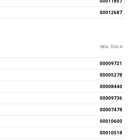
00011857
00012687
REG. ČÍSLO
00009721
00005278
00008440
00009736
00007478
00010600
00010518