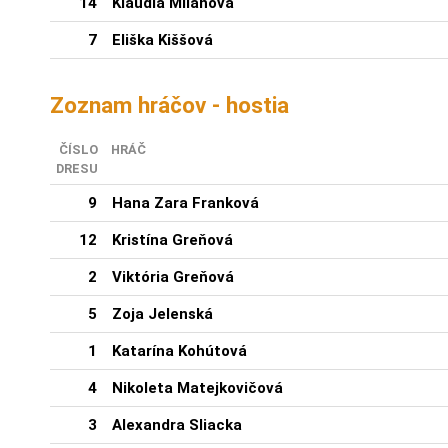
14
Klaudia Milanová
7
Eliška Kiššová
Zoznam hráčov - hostia
ČÍSLO
HRÁČ
DRESU
9
Hana Zara Franková
12
Kristína Greňová
2
Viktória Greňová
5
Zoja Jelenská
1
Katarína Kohútová
4
Nikoleta Matejkovičová
3
Alexandra Sliacka