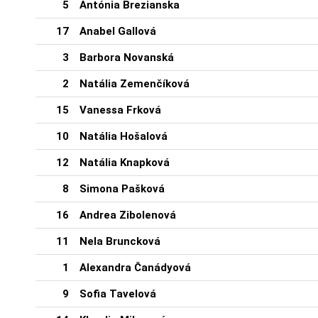
5
Antónia Brezianska
17
Anabel Gallová
3
Barbora Novanská
2
Natália Zemenčíková
15
Vanessa Frková
10
Natália Hošalová
12
Natália Knapková
8
Simona Pašková
16
Andrea Zibolenová
11
Nela Bruncková
1
Alexandra Čanádyová
9
Sofia Tavelová