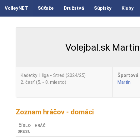
VolleyNET
Súťaže
Družstvá
Súpisky
Kluby
Volejbal.sk Martin
Kadetky I. liga - Stred (2024/25)
Športová 
2. časť (5. - 8. miesto)
Martin
Zoznam hráčov - domáci
ČÍSLO
HRÁČ
DRESU