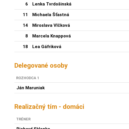
6
Lenka Tvrdošinská
11
Michaela Šťastná
14
Miroslava Vlčková
8
Marcela Knappová
18
Lea Gáfriková
Delegované osoby
ROZHODCA 1
Ján Maruniak
Realizačný tím - domáci
TRÉNER