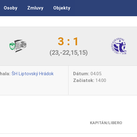
Osoby
Zmluvy
Objekty
3 : 1
(23,-22,15,15)
hala:
ŠH Liptovský Hrádok
Dátum:
04.05.
Začiatok:
14:00
KAPITÁN/LIBERO