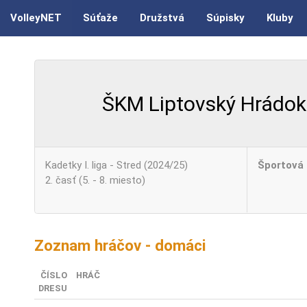
VolleyNET
Súťaže
Družstvá
Súpisky
Kluby
ŠKM Liptovský Hrádok
Kadetky I. liga - Stred (2024/25)
Športová 
2. časť (5. - 8. miesto)
Zoznam hráčov - domáci
ČÍSLO
HRÁČ
DRESU