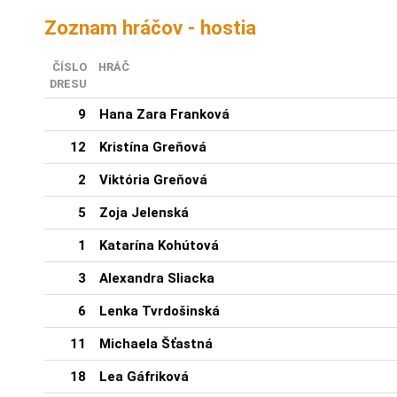
Zoznam hráčov - hostia
ČÍSLO
HRÁČ
DRESU
9
Hana Zara Franková
12
Kristína Greňová
2
Viktória Greňová
5
Zoja Jelenská
1
Katarína Kohútová
3
Alexandra Sliacka
6
Lenka Tvrdošinská
11
Michaela Šťastná
18
Lea Gáfriková