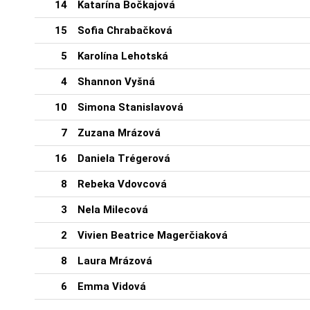
14
Katarína Bočkajová
15
Sofia Chrabačková
5
Karolína Lehotská
4
Shannon Vyšná
10
Simona Stanislavová
7
Zuzana Mrázová
16
Daniela Trégerová
8
Rebeka Vdovcová
3
Nela Milecová
2
Vivien Beatrice Magerčiaková
8
Laura Mrázová
6
Emma Vidová