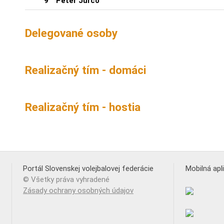
9
Peter Jurčo
Delegované osoby
Realizačný tím - domáci
Realizačný tím - hostia
Portál Slovenskej volejbalovej federácie
Mobilná apl
© Všetky práva vyhradené
Zásady ochrany osobných údajov