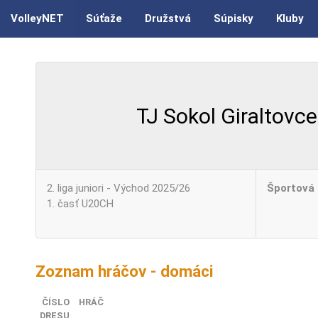
VolleyNET
Súťaže
Družstvá
Súpisky
Kluby
TJ Sokol Giraltovce
2. liga juniori - Východ 2025/26
Športová 
1. časť U20CH
Zoznam hráčov - domáci
ČÍSLO
HRÁČ
DRESU