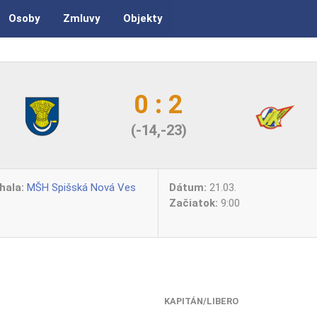
Osoby
Zmluvy
Objekty
0 : 2
(-14,-23)
hala:
MŠH Spišská Nová Ves
Dátum:
21.03.
Začiatok:
9:00
KAPITÁN/LIBERO