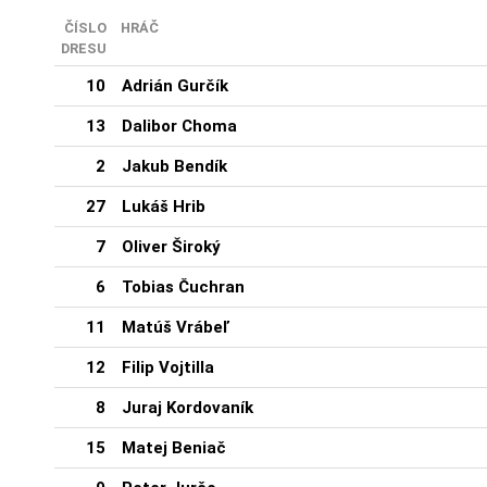
ČÍSLO
HRÁČ
DRESU
10
Adrián Gurčík
13
Dalibor Choma
2
Jakub Bendík
27
Lukáš Hrib
7
Oliver Široký
6
Tobias Čuchran
11
Matúš Vrábeľ
12
Filip Vojtilla
8
Juraj Kordovaník
15
Matej Beniač