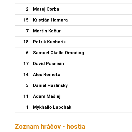
2
Matej Čorba
15
Kristián Hamara
7
Martin Kačur
18
Patrik Kucharik
6
Samuel Okello Omoding
17
David Pasnišin
14
Alex Remeta
3
Daniel Hažlinský
11
Adam Mašlej
1
Mykhailo Lapchak
Zoznam hráčov - hostia