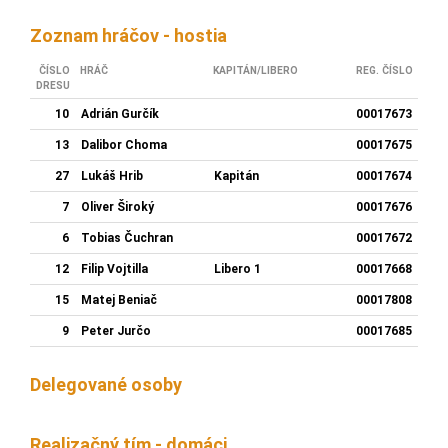
Zoznam hráčov - hostia
ČÍSLO
HRÁČ
KAPITÁN/LIBERO
REG. ČÍSLO
DRESU
10
Adrián Gurčík
00017673
13
Dalibor Choma
00017675
27
Lukáš Hrib
Kapitán
00017674
7
Oliver Široký
00017676
6
Tobias Čuchran
00017672
12
Filip Vojtilla
Libero 1
00017668
15
Matej Beniač
00017808
9
Peter Jurčo
00017685
Delegované osoby
Realizačný tím - domáci