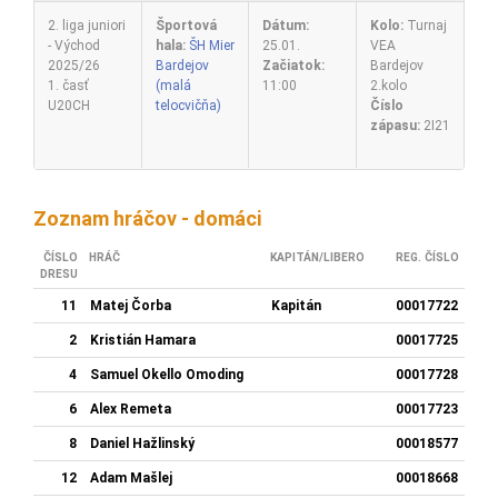
2. liga juniori
Športová
Dátum:
Kolo:
Turnaj
- Východ
hala:
ŠH Mier
25.01.
VEA
2025/26
Bardejov
Začiatok:
Bardejov
1. časť
(malá
11:00
2.kolo
U20CH
telocvičňa)
Číslo
zápasu:
2I21
Zoznam hráčov - domáci
ČÍSLO
HRÁČ
KAPITÁN/LIBERO
REG. ČÍSLO
DRESU
11
Matej Čorba
Kapitán
00017722
2
Kristián Hamara
00017725
4
Samuel Okello Omoding
00017728
6
Alex Remeta
00017723
8
Daniel Hažlinský
00018577
12
Adam Mašlej
00018668