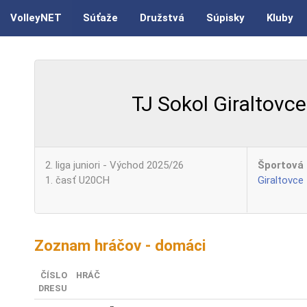
VolleyNET
Súťaže
Družstvá
Súpisky
Kluby
TJ Sokol Giraltovce
2. liga juniori - Východ 2025/26
Športová 
1. časť U20CH
Giraltovce
Zoznam hráčov - domáci
ČÍSLO
HRÁČ
DRESU