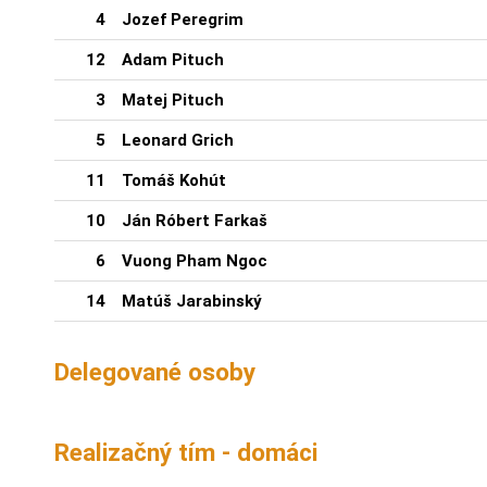
4
Jozef Peregrim
12
Adam Pituch
3
Matej Pituch
5
Leonard Grich
11
Tomáš Kohút
10
Ján Róbert Farkaš
6
Vuong Pham Ngoc
14
Matúš Jarabinský
Delegované osoby
Realizačný tím - domáci