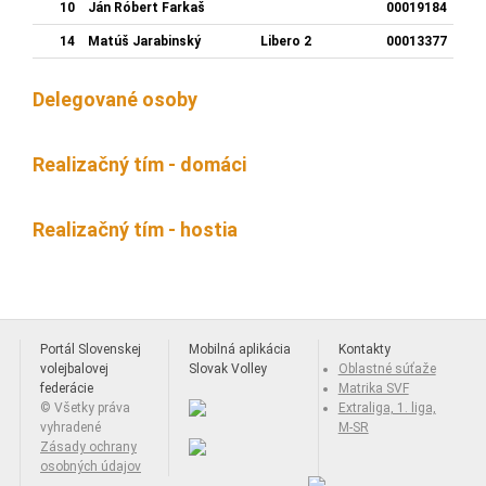
10
Ján Róbert Farkaš
00019184
14
Matúš Jarabinský
Libero 2
00013377
Delegované osoby
Realizačný tím - domáci
Realizačný tím - hostia
Portál Slovenskej
Mobilná aplikácia
Kontakty
volejbalovej
Slovak Volley
Oblastné súťaže
federácie
Matrika SVF
© Všetky práva
Extraliga, 1. liga,
vyhradené
M-SR
Zásady ochrany
osobných údajov