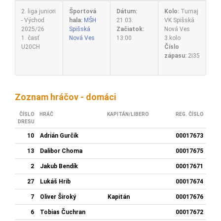
2. liga juniori
Športová
Dátum:
Kolo:
Turnaj
- Východ
hala:
MŠH
21.03.
VK Spišská
2025/26
Spišská
Začiatok:
Nová Ves
1. časť
Nová Ves
13:00
3.kolo
U20CH
Číslo
zápasu:
2I35
Zoznam hráčov - domáci
ČÍSLO
HRÁČ
KAPITÁN/LIBERO
REG. ČÍSLO
DRESU
10
Adrián Gurčík
00017673
13
Dalibor Choma
00017675
2
Jakub Bendík
00017671
27
Lukáš Hrib
00017674
7
Oliver Široký
Kapitán
00017676
6
Tobias Čuchran
00017672