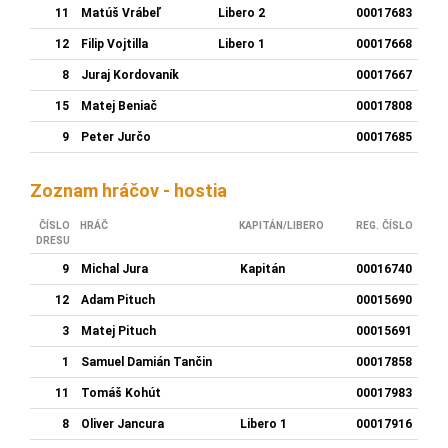
11
Matúš Vrábeľ
Libero 2
00017683
12
Filip Vojtilla
Libero 1
00017668
8
Juraj Kordovaník
00017667
15
Matej Beniač
00017808
9
Peter Jurčo
00017685
Zoznam hráčov - hostia
ČÍSLO
HRÁČ
KAPITÁN/LIBERO
REG. ČÍSLO
DRESU
9
Michal Jura
Kapitán
00016740
12
Adam Pituch
00015690
3
Matej Pituch
00015691
1
Samuel Damián Tančin
00017858
11
Tomáš Kohút
00017983
8
Oliver Jancura
Libero 1
00017916