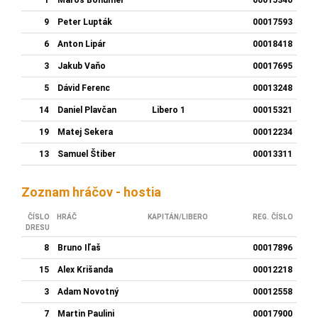
9
Peter Lupták
00017593
6
Anton Lipár
00018418
3
Jakub Vaňo
00017695
5
Dávid Ferenc
00013248
14
Daniel Plavčan
Libero 1
00015321
19
Matej Sekera
00012234
13
Samuel Štiber
00013311
Zoznam hráčov - hostia
ČÍSLO
HRÁČ
KAPITÁN/LIBERO
REG. ČÍSLO
DRESU
8
Bruno Iľaš
00017896
15
Alex Krišanda
00012218
3
Adam Novotný
00012558
7
Martin Paulini
00017900