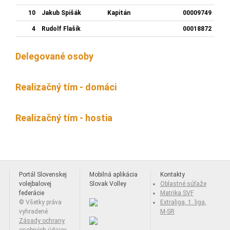
10
Jakub Spišák
Kapitán
00009749
4
Rudolf Flašík
00018872
Delegované osoby
Realizačný tím - domáci
Realizačný tím - hostia
Portál Slovenskej
Mobilná aplikácia
Kontakty
volejbalovej
Slovak Volley
Oblastné súťaže
federácie
Matrika SVF
© Všetky práva
Extraliga, 1. liga,
vyhradené
M-SR
Zásady ochrany
osobných údajov