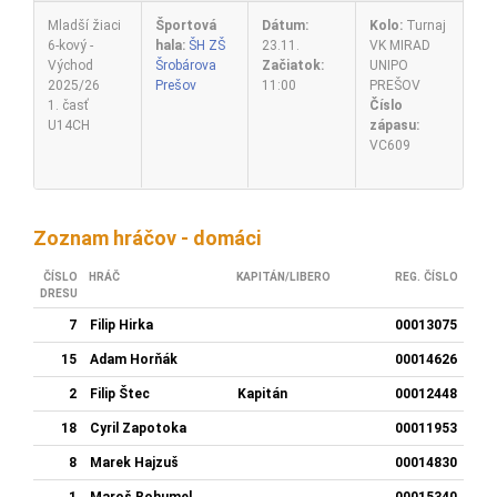
Mladší žiaci
Športová
Dátum:
Kolo:
Turnaj
6-kový -
hala:
ŠH ZŠ
23.11.
VK MIRAD
Východ
Šrobárova
Začiatok:
UNIPO
2025/26
Prešov
11:00
PREŠOV
1. časť
Číslo
U14CH
zápasu:
VC609
Zoznam hráčov - domáci
ČÍSLO
HRÁČ
KAPITÁN/LIBERO
REG. ČÍSLO
DRESU
7
Filip Hirka
00013075
15
Adam Horňák
00014626
2
Filip Štec
Kapitán
00012448
18
Cyril Zapotoka
00011953
8
Marek Hajzuš
00014830
1
Maroš Bohumel
00015340