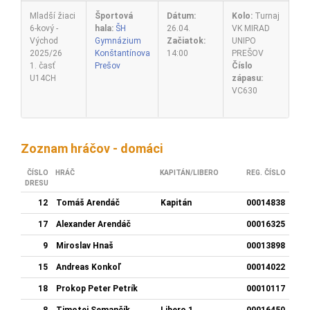
Mladší žiaci
Športová
Dátum:
Kolo:
Turnaj
6-kový -
hala:
ŠH
26.04.
VK MIRAD
Východ
Gymnázium
Začiatok:
UNIPO
2025/26
Konštantínova
14:00
PREŠOV
1. časť
Prešov
Číslo
U14CH
zápasu:
VC630
Zoznam hráčov - domáci
ČÍSLO
HRÁČ
KAPITÁN/LIBERO
REG. ČÍSLO
DRESU
12
Tomáš Arendáč
Kapitán
00014838
17
Alexander Arendáč
00016325
9
Miroslav Hnaš
00013898
15
Andreas Konkoľ
00014022
18
Prokop Peter Petrík
00010117
8
Timotej Semančík
Libero 1
00016450