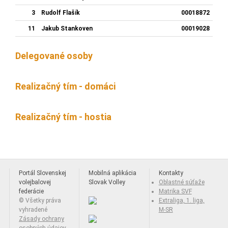
3
Rudolf Flašík
00018872
11
Jakub Stankoven
00019028
Delegované osoby
Realizačný tím - domáci
Realizačný tím - hostia
Portál Slovenskej
Mobilná aplikácia
Kontakty
volejbalovej
Slovak Volley
Oblastné súťaže
federácie
Matrika SVF
© Všetky práva
Extraliga, 1. liga,
vyhradené
M-SR
Zásady ochrany
osobných údajov