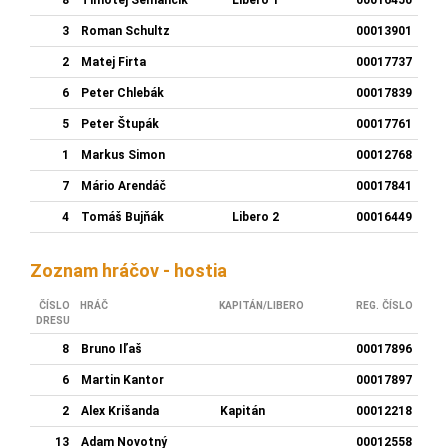
3
Roman Schultz
00013901
2
Matej Firta
00017737
6
Peter Chlebák
00017839
5
Peter Štupák
00017761
1
Markus Simon
00012768
7
Mário Arendáč
00017841
4
Tomáš Bujňák
Libero 2
00016449
Zoznam hráčov - hostia
ČÍSLO
HRÁČ
KAPITÁN/LIBERO
REG. ČÍSLO
DRESU
8
Bruno Iľaš
00017896
6
Martin Kantor
00017897
2
Alex Krišanda
Kapitán
00012218
13
Adam Novotný
00012558