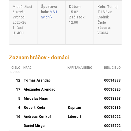
Mladší žiaci
Športová
Dátum:
Kolo:
Turnaj
6-kový -
hala:
MŠH
15.02.
TJ Slávia
Východ
Svidník
Začiatok:
Svidník
2025/26
12:00
Číslo
1. časť
zápasu:
U14CH
VC634
Zoznam hráčov - domáci
ČÍSLO
HRÁČ
KAPITÁN/LIBERO
REG. ČÍSLO
DRESU
12
Tomáš Arendáč
00014838
17
Alexander Arendáč
00016325
5
Miroslav Hnaš
00013898
4
Róbert Keda
Kapitán
00010116
16
Andreas Konkoľ
Libero 1
00014022
Daniel Mirga
00015792