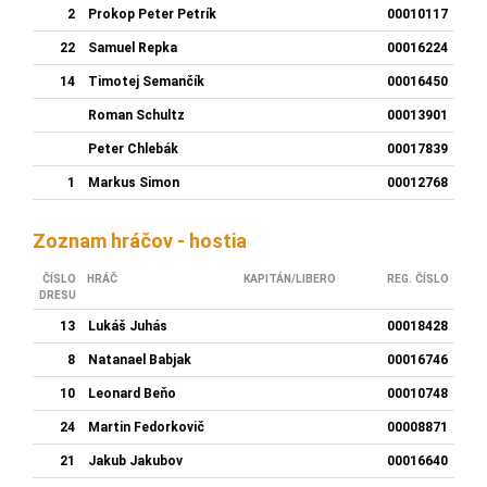
2
Prokop Peter Petrík
00010117
22
Samuel Repka
00016224
14
Timotej Semančík
00016450
Roman Schultz
00013901
Peter Chlebák
00017839
1
Markus Simon
00012768
Zoznam hráčov - hostia
ČÍSLO
HRÁČ
KAPITÁN/LIBERO
REG. ČÍSLO
DRESU
13
Lukáš Juhás
00018428
8
Natanael Babjak
00016746
10
Leonard Beňo
00010748
24
Martin Fedorkovič
00008871
21
Jakub Jakubov
00016640