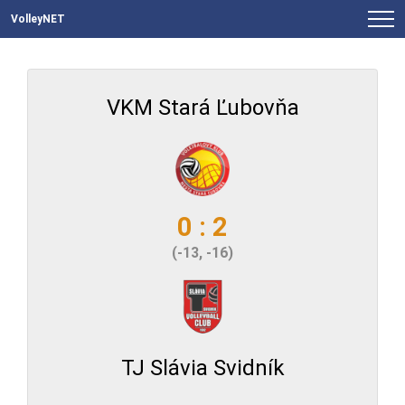
VolleyNET
VKM Stará Ľubovňa
0 : 2
(-13, -16)
TJ Slávia Svidník