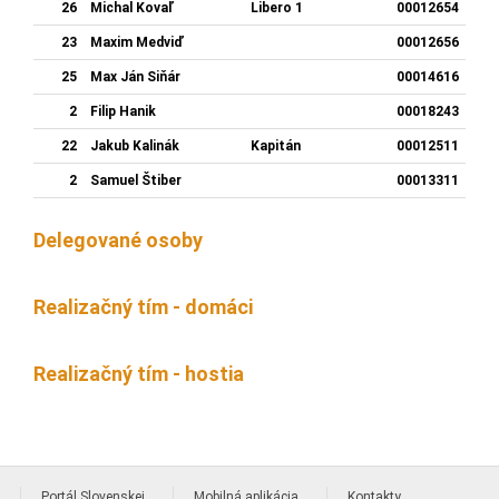
26
Michal Kovaľ
Libero 1
00012654
23
Maxim Medviď
00012656
25
Max Ján Siňár
00014616
2
Filip Hanik
00018243
22
Jakub Kalinák
Kapitán
00012511
2
Samuel Štiber
00013311
Delegované osoby
Realizačný tím - domáci
Realizačný tím - hostia
Portál Slovenskej
Mobilná aplikácia
Kontakty