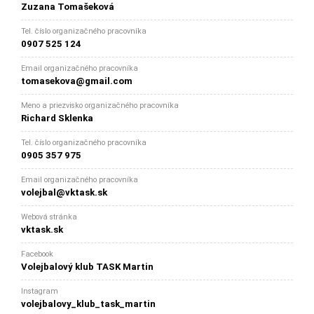
Zuzana Tomašeková
Tel. číslo organizačného pracovníka
0907 525 124
Email organizačného pracovníka
tomasekova@gmail.com
Meno a priezvisko organizačného pracovníka
Richard Sklenka
Tel. číslo organizačného pracovníka
0905 357 975
Email organizačného pracovníka
volejbal@vktask.sk
Webová stránka
vktask.sk
Facebook
Volejbalový klub TASK Martin
Instagram
volejbalovy_klub_task_martin