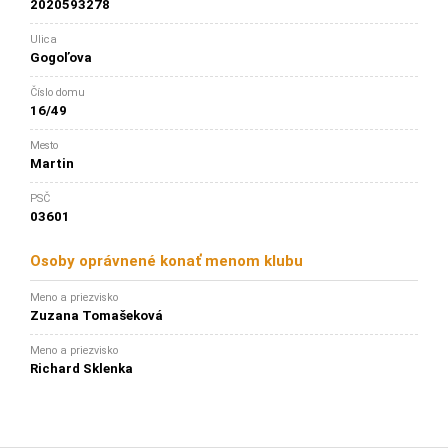
2020593278
Ulica
Gogoľova
Číslo domu
16/49
Mesto
Martin
PSČ
03601
Osoby oprávnené konať menom klubu
Meno a priezvisko
Zuzana Tomašeková
Meno a priezvisko
Richard Sklenka