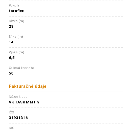
Povrch
taraflex
Dĺžka (m)
28
Šírka (m)
14
Výška (m)
6,5
Celková kapacita
50
Fakturačné údaje
Názov klubu
VK TASK Martin
IČO
31931316
DIČ