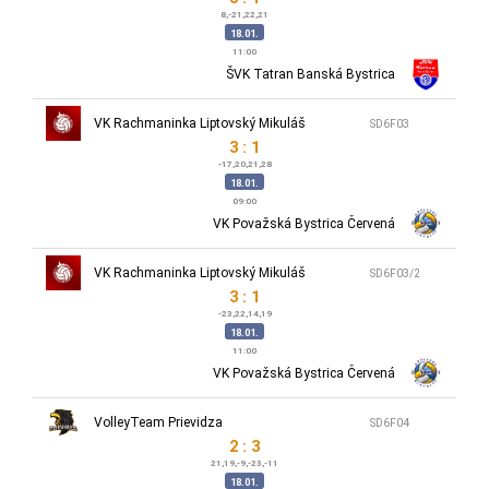
8,-21,22,21
18.01.
11:00
ŠVK Tatran Banská Bystrica
VK Rachmaninka Liptovský Mikuláš
SD6F03
3 : 1
-17,20,21,28
18.01.
09:00
VK Považská Bystrica Červená
VK Rachmaninka Liptovský Mikuláš
SD6F03/2
3 : 1
-23,22,14,19
18.01.
11:00
VK Považská Bystrica Červená
VolleyTeam Prievidza
SD6F04
2 : 3
21,19,-9,-23,-11
18.01.