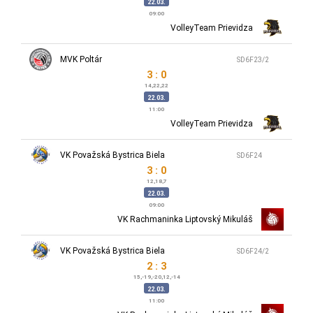
22.03.
09:00
VolleyTeam Prievidza
MVK Poltár
SD6F23/2
3 : 0
14,22,22
22.03.
11:00
VolleyTeam Prievidza
VK Považská Bystrica Biela
SD6F24
3 : 0
12,18,7
22.03.
09:00
VK Rachmaninka Liptovský Mikuláš
VK Považská Bystrica Biela
SD6F24/2
2 : 3
15,-19,-20,12,-14
22.03.
11:00