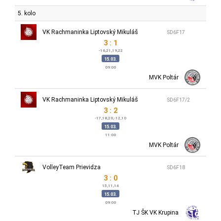
5. kolo
VK Rachmaninka Liptovský Mikuláš
SD6F17
3 : 1
-16,21,19,22
15.03.
09:00
MVK Poltár
VK Rachmaninka Liptovský Mikuláš
SD6F17/2
3 : 2
-17,18,20,-12,10
15.03.
11:00
MVK Poltár
VolleyTeam Prievidza
SD6F18
3 : 0
15,11,14
15.03.
09:00
TJ ŠK VK Krupina