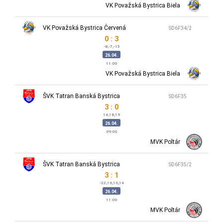
VK Považská Bystrica Biela
VK Považská Bystrica Červená
SD6F34/2
0 : 3
-8,-7,-15
26.04.
11:00
VK Považská Bystrica Biela
ŠVK Tatran Banská Bystrica
SD6F35
3 : 0
14,18,19
26.04.
09:00
MVK Poltár
ŠVK Tatran Banská Bystrica
SD6F35/2
3 : 1
-22,16,10,14
26.04.
11:00
MVK Poltár