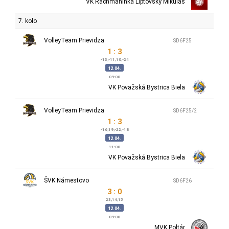
VK Rachmaninka Liptovský Mikuláš
7. kolo
VolleyTeam Prievidza
SD6F25
1 : 3
-13,-11,10,-24
12.04.
09:00
VK Považská Bystrica Biela
VolleyTeam Prievidza
SD6F25/2
1 : 3
-16,19,-22,-18
12.04.
11:00
VK Považská Bystrica Biela
ŠVK Námestovo
SD6F26
3 : 0
23,14,15
12.04.
09:00
MVK Poltár