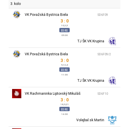
3. kolo
VK Považská Bystrica Biela
SD6F09
3 : 0
10,3,5
22.02.
09:00
TJ ŠK VK Krupina
VK Považská Bystrica Biela
SD6F09/2
3 : 0
9,12,6
22.02.
11:00
TJ ŠK VK Krupina
VK Rachmaninka Liptovský Mikuláš
SD6F10
3 : 0
18,9,21
22.02.
14:00
Volejbal.sk Martin