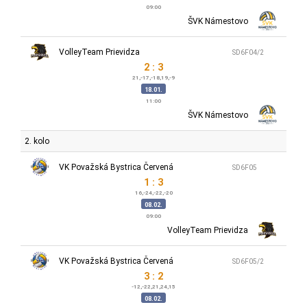
09:00
ŠVK Námestovo
VolleyTeam Prievidza
SD6F04/2
2 : 3
21,-17,-18,19,-9
18.01.
11:00
ŠVK Námestovo
2. kolo
VK Považská Bystrica Červená
SD6F05
1 : 3
16,-24,-22,-20
08.02.
09:00
VolleyTeam Prievidza
VK Považská Bystrica Červená
SD6F05/2
3 : 2
-12,-22,21,24,15
08.02.