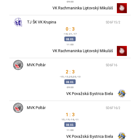
09:00
VK Rachmaninka Liptovský Mikuláš
TJ ŠK VK Krupina
SD6F15/2
0 : 3
-18,-21,-17
08.03.
11:00
VK Rachmaninka Liptovský Mikuláš
MVK Poltár
SD6F16
2 : 3
-15,-13,20,20,-13
08.03.
09:00
VK Považská Bystrica Biela
MVK Poltár
SD6F16/2
1 : 3
15,-19,-16,-11
08.03.
11:00
VK Považská Bystrica Biela