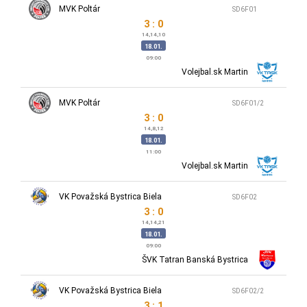
MVK Poltár
SD6F01
3 : 0
14,14,10
18.01.
09:00
Volejbal.sk Martin
MVK Poltár
SD6F01/2
3 : 0
14,8,12
18.01.
11:00
Volejbal.sk Martin
VK Považská Bystrica Biela
SD6F02
3 : 0
14,14,21
18.01.
09:00
ŠVK Tatran Banská Bystrica
VK Považská Bystrica Biela
SD6F02/2
3 : 1