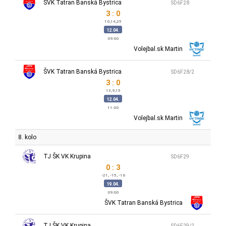
ŠVK Tatran Banská Bystrica
SD6F28
3 : 0
10,14,25
12.04.
09:00
Volejbal.sk Martin
ŠVK Tatran Banská Bystrica
SD6F28/2
3 : 0
13,9,15
12.04.
11:00
Volejbal.sk Martin
8. kolo
TJ ŠK VK Krupina
SD6F29
0 : 3
-21, -15, -16
19.04.
09:00
ŠVK Tatran Banská Bystrica
TJ ŠK VK Krupina
SD6F29/2