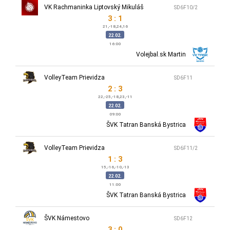
VK Rachmaninka Liptovský Mikuláš
SD6F10/2
3 : 1
21,-18,24,16
22.02.
16:00
Volejbal.sk Martin
VolleyTeam Prievidza
SD6F11
2 : 3
22,-25,-18,23,-11
22.02.
09:00
ŠVK Tatran Banská Bystrica
VolleyTeam Prievidza
SD6F11/2
1 : 3
15,-16,-10,-13
22.02.
11:00
ŠVK Tatran Banská Bystrica
ŠVK Námestovo
SD6F12
3 : 0