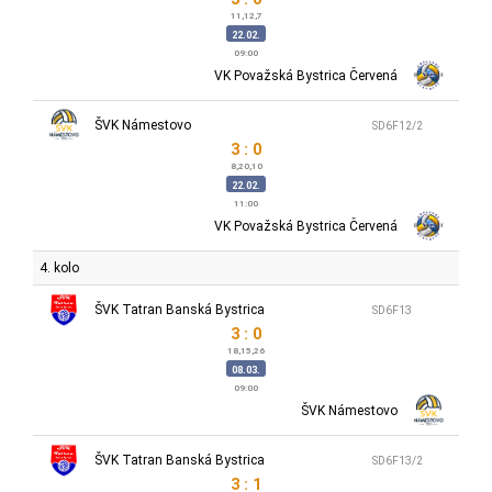
11,12,7
22.02.
09:00
VK Považská Bystrica Červená
ŠVK Námestovo
SD6F12/2
3 : 0
8,20,10
22.02.
11:00
VK Považská Bystrica Červená
4. kolo
ŠVK Tatran Banská Bystrica
SD6F13
3 : 0
18,15,26
08.03.
09:00
ŠVK Námestovo
ŠVK Tatran Banská Bystrica
SD6F13/2
3 : 1