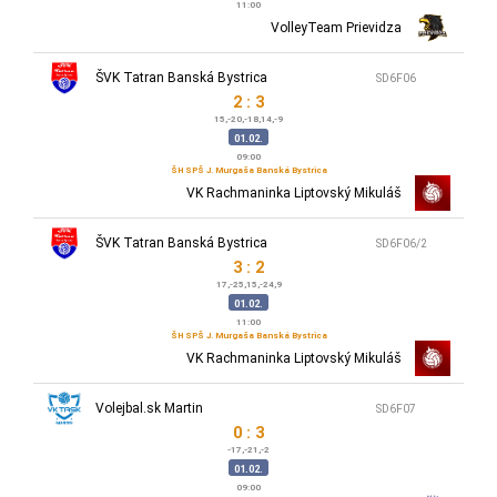
11:00
VolleyTeam Prievidza
ŠVK Tatran Banská Bystrica
SD6F06
2 : 3
15,-20,-18,14,-9
01.02.
09:00
ŠH SPŠ J. Murgaša Banská Bystrica
VK Rachmaninka Liptovský Mikuláš
ŠVK Tatran Banská Bystrica
SD6F06/2
3 : 2
17,-25,15,-24,9
01.02.
11:00
ŠH SPŠ J. Murgaša Banská Bystrica
VK Rachmaninka Liptovský Mikuláš
Volejbal.sk Martin
SD6F07
0 : 3
-17,-21,-2
01.02.
09:00