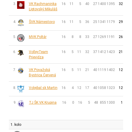
3.
VK Rachmaninka
16
11
5
40
27
1400
1395
32
Liptovský Mikuláš
4.
ŠVK Námestovo
16
11
5
36
25
1341
1179
29
5.
MVK Poltár
16
8
8
33
27
1269
1191
26
6.
VolleyTeam
16
5
11
32
37
1412
1423
21
Prievidza
7.
VK Považská
16
5
11
21
40
1119
1402
12
Bystrica Červená
8.
Volejbal.sk Martin
16
4
12
17
40
1058
1323
12
9.
TJ ŠK VK Krupina
16
0
16
5
48
855
1300
1
1. kolo