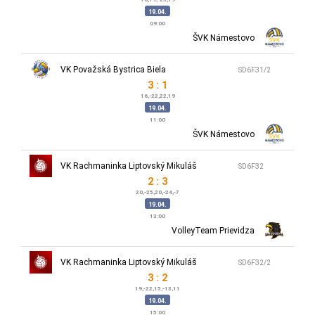
19.04.
09:00
ŠVK Námestovo
VK Považská Bystrica Biela
SD6F31/2
3 : 1
16,-22,22,19
19.04.
11:00
ŠVK Námestovo
VK Rachmaninka Liptovský Mikuláš
SD6F32
2 : 3
20,-25,20,-24,-7
19.04.
13:00
VolleyTeam Prievidza
VK Rachmaninka Liptovský Mikuláš
SD6F32/2
3 : 2
19,-22,15,-13,11
19.04.
15:00