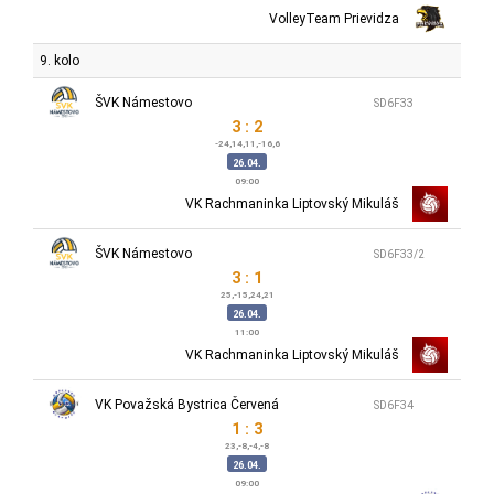
VolleyTeam Prievidza
9. kolo
ŠVK Námestovo
SD6F33
3 : 2
-24,14,11,-16,6
26.04.
09:00
VK Rachmaninka Liptovský Mikuláš
ŠVK Námestovo
SD6F33/2
3 : 1
25,-15,24,21
26.04.
11:00
VK Rachmaninka Liptovský Mikuláš
VK Považská Bystrica Červená
SD6F34
1 : 3
23,-8,-4,-8
26.04.
09:00