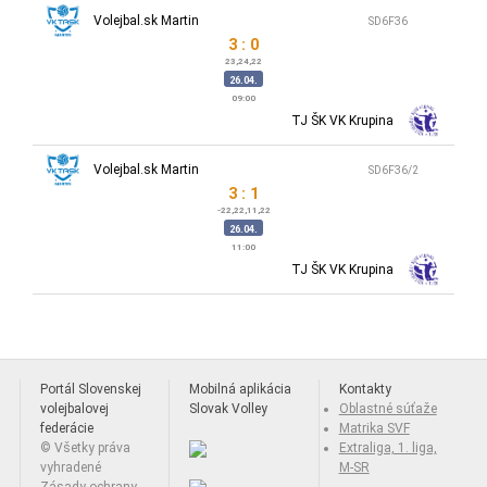
Volejbal.sk Martin
SD6F36
3 : 0
23,24,22
26.04.
09:00
TJ ŠK VK Krupina
Volejbal.sk Martin
SD6F36/2
3 : 1
-22,22,11,22
26.04.
11:00
TJ ŠK VK Krupina
Portál Slovenskej
Mobilná aplikácia
Kontakty
volejbalovej
Slovak Volley
Oblastné súťaže
federácie
Matrika SVF
© Všetky práva
Extraliga, 1. liga,
vyhradené
M-SR