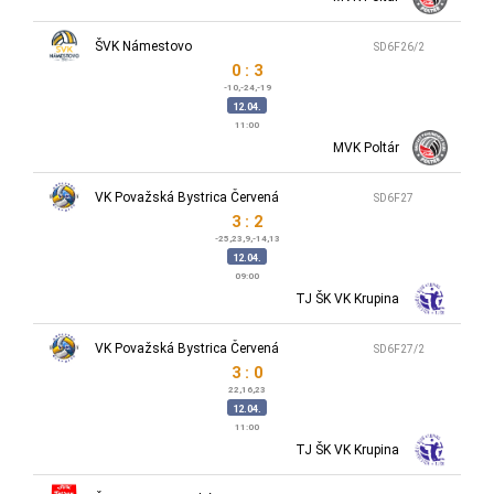
ŠVK Námestovo
SD6F26/2
0 : 3
-10,-24,-19
12.04.
11:00
MVK Poltár
VK Považská Bystrica Červená
SD6F27
3 : 2
-25,23,9,-14,13
12.04.
09:00
TJ ŠK VK Krupina
VK Považská Bystrica Červená
SD6F27/2
3 : 0
22,16,23
12.04.
11:00
TJ ŠK VK Krupina