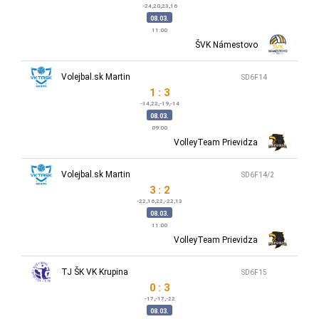
-24,20,23,16
08.03.
11:00
ŠVK Námestovo
Volejbal.sk Martin
SD6F14
1 : 3
-14,22,-19,-14
08.03.
09:00
VolleyTeam Prievidza
Volejbal.sk Martin
SD6F14/2
3 : 2
-22,16,22,-22,13
08.03.
11:00
VolleyTeam Prievidza
TJ ŠK VK Krupina
SD6F15
0 : 3
-17,-17,-22
08.03.