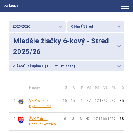
VolleyNET
keyboard_arrow_down
keyboard_arrow_down
2025/2026
Oblasť Stred
Mladšie žiačky 6-kový - Stred
keyboard_arrow_down
2025/26
keyboard_arrow_down
2. časť - skupina F (13. - 21. miesto)
Názov
Z
V
P
VS
PS
VL
PL
B
1.
VK Považská
16
15
1
47
12
1392
942
45
Bystrica Biela
2.
ŠVK Tatran
16
13
3
42
17
1366
1057
38
Banská Bystrica