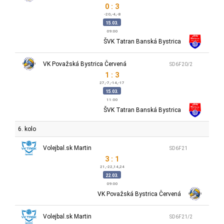
0 : 3
-20,-4,-8
15.03.
09:00
ŠVK Tatran Banská Bystrica
VK Považská Bystrica Červená
SD6F20/2
1 : 3
27,-7,-14,-17
15.03.
11:00
ŠVK Tatran Banská Bystrica
6. kolo
Volejbal.sk Martin
SD6F21
3 : 1
21,-22,14,24
22.03.
09:00
VK Považská Bystrica Červená
Volejbal.sk Martin
SD6F21/2