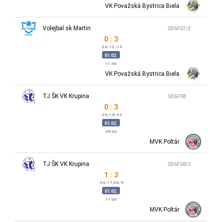
VK Považská Bystrica Biela
Volejbal.sk Martin
SD6F07/2
0 : 3
-20,-12,-16
01.02.
11:00
VK Považská Bystrica Biela
TJ ŠK VK Krupina
SD6F08
0 : 3
-20,-18,-24
01.02.
09:00
MVK Poltár
TJ ŠK VK Krupina
SD6F08/2
1 : 3
-20,-17,26,-9
01.02.
11:00
MVK Poltár