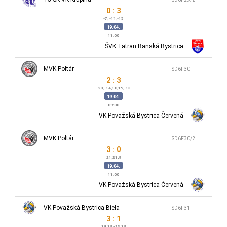
0 : 3
-7, -11,-15
19.04.
11:00
ŠVK Tatran Banská Bystrica
MVK Poltár
SD6F30
2 : 3
-23,-14,18,19,-13
19.04.
09:00
VK Považská Bystrica Červená
MVK Poltár
SD6F30/2
3 : 0
21,21,9
19.04.
11:00
VK Považská Bystrica Červená
VK Považská Bystrica Biela
SD6F31
3 : 1
18,19,-23,19