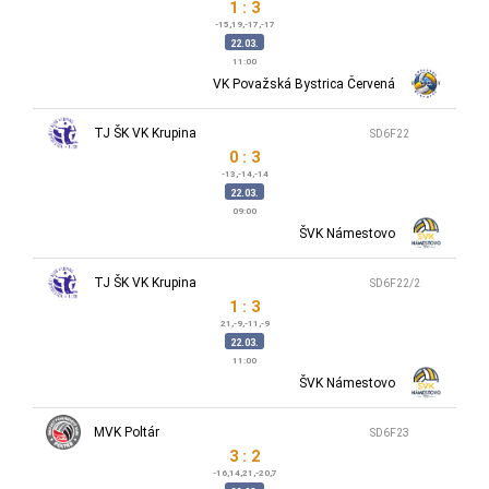
1 : 3
-15,19,-17,-17
22.03.
11:00
VK Považská Bystrica Červená
TJ ŠK VK Krupina
SD6F22
0 : 3
-13,-14,-14
22.03.
09:00
ŠVK Námestovo
TJ ŠK VK Krupina
SD6F22/2
1 : 3
21,-9,-11,-9
22.03.
11:00
ŠVK Námestovo
MVK Poltár
SD6F23
3 : 2
-16,14,21,-20,7