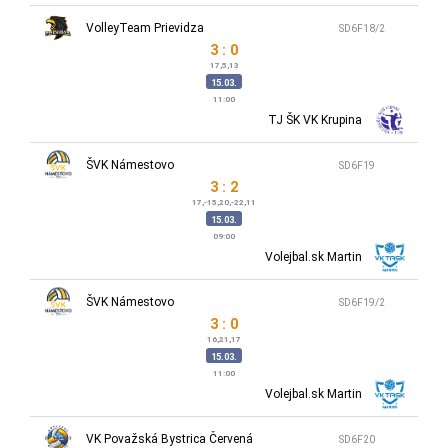
VolleyTeam Prievidza
SD6F18/2
3 : 0
17,5,13
15.03.
11:00
TJ ŠK VK Krupina
ŠVK Námestovo
SD6F19
3 : 2
17,-15,20,-22,11
15.03.
09:00
Volejbal.sk Martin
ŠVK Námestovo
SD6F19/2
3 : 0
16,21,17
15.03.
11:00
Volejbal.sk Martin
VK Považská Bystrica Červená
SD6F20